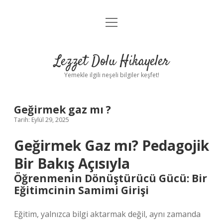
menüyü
Anasayfa
aç
Gizlilik Politikası
Lezzet Dolu Hikayeler
Yasal Uyarı
Yemekle ilgili neşeli bilgiler keşfet!
Hakkımızda
Geğirmek gaz mı ?
Tarih: Eylül 29, 2025
Geğirmek Gaz mı? Pedagojik
Bir Bakış Açısıyla
Öğrenmenin Dönüştürücü Gücü: Bir
Eğitimcinin Samimi Girişi
Eğitim, yalnızca bilgi aktarmak değil, aynı zamanda