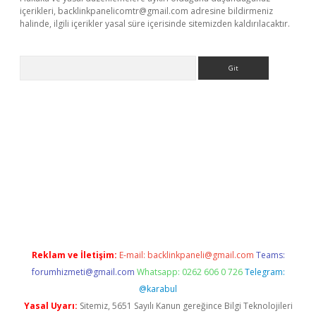
içerikleri,
backlinkpanelicomtr@gmail.com
adresine bildirmeniz
halinde, ilgili içerikler yasal süre içerisinde sitemizden kaldırılacaktır.
Arama
 giriş
Reklam ve İletişim:
E-mail:
backlinkpaneli@gmail.com
Teams:
forumhizmeti@gmail.com
Whatsapp: 0262 606 0 726
Telegram:
@karabul
Yasal Uyarı:
Sitemiz, 5651 Sayılı Kanun gereğince Bilgi Teknolojileri