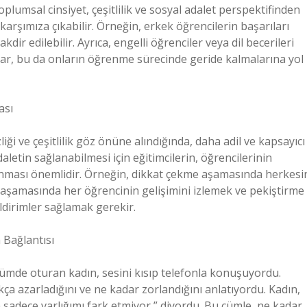
oplumsal cinsiyet, çeşitlilik ve sosyal adalet perspektifinden
karşımıza çıkabilir. Örneğin, erkek öğrencilerin başarıları
kdir edilebilir. Ayrıca, engelli öğrenciler veya dil becerileri
lırlar, bu da onların öğrenme sürecinde geride kalmalarına yol
ası
liği ve çeşitlilik göz önüne alındığında, daha adil ve kapsayıcı
letin sağlanabilmesi için eğitimcilerin, öğrencilerinin
r sunması önemlidir. Örneğin, dikkat çekme aşamasında herkesi
im aşamasında her öğrencinin gelişimini izlemek ve pekiştirme
ldirimler sağlamak gerekir.
 Bağlantısı
ümde oturan kadın, sesini kısıp telefonla konuşuyordu.
ça azarladığını ve ne kadar zorlandığını anlatıyordu. Kadın,
sadece varlığımı fark etmiyor,” diyordu. Bu cümle, ne kadar