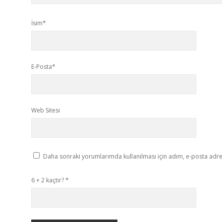
İsim*
E-Posta*
Web Sitesi
Daha sonraki yorumlarımda kullanılması için adım, e-posta adres
6 + 2 kaçtır?
*