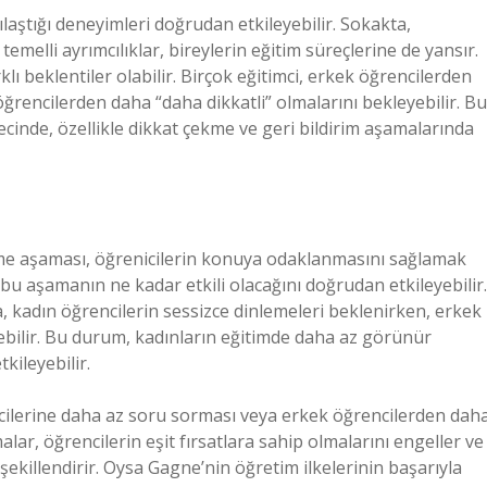
ılaştığı deneyimleri doğrudan etkileyebilir. Sokakta,
melli ayrımcılıklar, bireylerin eğitim süreçlerine de yansır.
lı beklentiler olabilir. Birçok eğitimci, erkek öğrencilerden
öğrencilerden daha “daha dikkatli” olmalarını bekleyebilir. Bu
inde, özellikle dikkat çekme ve geri bildirim aşamalarında
kme aşaması, öğrenicilerin konuya odaklanmasını sağlamak
i, bu aşamanın ne kadar etkili olacağını doğrudan etkileyebilir.
 kadın öğrencilerin sessizce dinlemeleri beklenirken, erkek
lebilir. Bu durum, kadınların eğitimde daha az görünür
kileyebilir.
ncilerine daha az soru sorması veya erkek öğrencilerden dah
alar, öğrencilerin eşit fırsatlara sahip olmalarını engeller ve
 şekillendirir. Oysa Gagne’nin öğretim ilkelerinin başarıyla