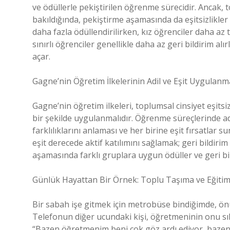
ve ödüllerle pekiştirilen öğrenme sürecidir. Ancak, t
bakıldığında, pekiştirme aşamasında da eşitsizlikler 
daha fazla ödüllendirilirken, kız öğrenciler daha az ta
sınırlı öğrenciler genellikle daha az geri bildirim a
açar.
Gagne’nin Öğretim İlkelerinin Adil ve Eşit Uygulanm
Gagne’nin öğretim ilkeleri, toplumsal cinsiyet eşitsiz
bir şekilde uygulanmalıdır. Öğrenme süreçlerinde ada
farklılıklarını anlaması ve her birine eşit fırsatla
eşit derecede aktif katılımını sağlamak; geri bildir
aşamasında farklı gruplara uygun ödüller ve geri bi
Günlük Hayattan Bir Örnek: Toplu Taşıma ve Eğitim
Bir sabah işe gitmek için metrobüse bindiğimde, ön
Telefonun diğer ucundaki kişi, öğretmeninin onu sık
“Bazen öğretmenim beni çok göz ardı ediyor, bazen 