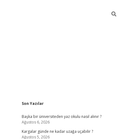
Sidebar
Son Yazılar
ilbet giriş
Başka bir üniversiteden yaz okulu nasıl alınır ?
Ağustos 6, 2026
Kargalar günde ne kadar uzağa uçabilir ?
Ağustos 5, 2026