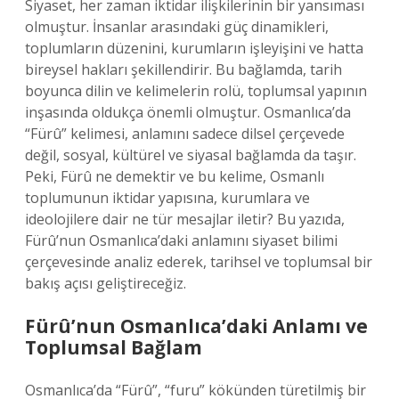
Siyaset, her zaman iktidar ilişkilerinin bir yansıması
olmuştur. İnsanlar arasındaki güç dinamikleri,
toplumların düzenini, kurumların işleyişini ve hatta
bireysel hakları şekillendirir. Bu bağlamda, tarih
boyunca dilin ve kelimelerin rolü, toplumsal yapının
inşasında oldukça önemli olmuştur. Osmanlıca’da
“Fürû” kelimesi, anlamını sadece dilsel çerçevede
değil, sosyal, kültürel ve siyasal bağlamda da taşır.
Peki, Fürû ne demektir ve bu kelime, Osmanlı
toplumunun iktidar yapısına, kurumlara ve
ideolojilere dair ne tür mesajlar iletir? Bu yazıda,
Fürû’nun Osmanlıca’daki anlamını siyaset bilimi
çerçevesinde analiz ederek, tarihsel ve toplumsal bir
bakış açısı geliştireceğiz.
Fürû’nun Osmanlıca’daki Anlamı ve
Toplumsal Bağlam
Osmanlıca’da “Fürû”, “furu” kökünden türetilmiş bir