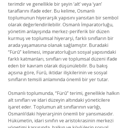
terimdir ve genellikle bir şeyin ‘alt’ veya ‘yan’
taraflarını ifade eder. Bu kelime, Osmanlı
toplumunun hiyerarşik yapısını yansıtan bir sembol
olarak değerlendirilebilir. Osmanlı İmparatorluğu,
yönetim anlayışında merkez-periferik bir düzen
kurmuş ve toplumsal hiyerarşi, farklı sınıfların bir
arada yaşamasına olanak sağlamıştır. Buradaki
“Fürû” kelimesi, imparatorluğun sosyal yapısındaki
farklı katmanları, sınıfları ve toplumsal düzeni ifade
eden bir kavram olarak düşünülebilir. Bu bakış
açısına göre, Fürû, iktidar ilişkilerinin ve sosyal
sınıfların temsili anlamında önemli bir yer tutar.
Osmanlı toplumunda, “Fürû” terimi, genellikle halkın
alt sınıfları ve idari düzeyin altındaki yöneticilere
işaret eder. Toplumun alt sınıflarının varlığı,
Osmanlı’daki hiyerarşinin önemli bir yansımasıdır.
Hükümetin, idari sınıfın ve aristokrasinin merkezi
yönetimi karşısında, halkın ve köylülerin sosyal