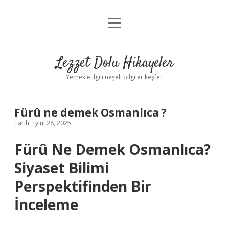
menüyü
Anasayfa
aç
Gizlilik Politikası
Lezzet Dolu Hikayeler
Yasal Uyarı
Yemekle ilgili neşeli bilgiler keşfet!
Hakkımızda
Fürû ne demek Osmanlıca ?
Tarih: Eylül 28, 2025
Fürû Ne Demek Osmanlıca?
Siyaset Bilimi
Perspektifinden Bir
İnceleme