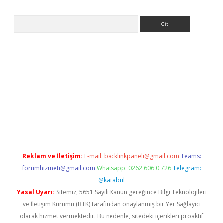
Arama
et giriş
Reklam ve İletişim:
E-mail:
backlinkpaneli@gmail.com
Teams:
forumhizmeti@gmail.com
Whatsapp: 0262 606 0 726
Telegram:
@karabul
Yasal Uyarı:
Sitemiz, 5651 Sayılı Kanun gereğince Bilgi Teknolojileri
ve İletişim Kurumu (BTK) tarafından onaylanmış bir Yer Sağlayıcı
olarak hizmet vermektedir. Bu nedenle, sitedeki içerikleri proaktif