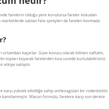
özüm nedir?
r evde farelerin olduğu yere konulursa fareler kokudan
a marketlerde satılan fare spreyleri de fareleri kovmada
r?
rı ortamdan kaçarlar. Güve kovucu olarak bilinen naftalin,
alin topları koyarak farelerden kısa sürede kurtulabilirsiniz.
r etkiye sahiptir.
 karşı yüksek etkililiğe sahip antikoagülan bir rodentisittir.
ile kanıtlanmıştır. Macun formülü, farelere karşı son derece