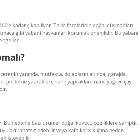
100’e kadar çıkabiliyor. Tarla farelerinin doğal düşmanları
ve atmaca gibi yabani hayvanları korumak önemlidir. Bu yabani
engeller.
pmalı?
erenin yanında, mutfakta, dolapların altında, garajda,
 için defne yaprakları, nane yaprakları, nane yağı ve çay
ır.
. Bu nedenle bazı ürünler doğal kovucu özelliklere sahiptir.
duyuları rahatsız edebilir veya kafa karışıklığına neden
k isteyebilir.