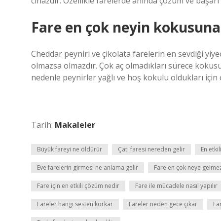
cihazdır. Özellikle farelerde anında çözüm ve başarı
Fare en çok neyin kokusuna 
Cheddar peyniri ve çikolata farelerin en sevdiği yiyec
olmazsa olmazdır. Çok aç olmadıkları sürece kokus
nedenle peynirler yağlı ve hoş kokulu oldukları için o
Tarih:
Makaleler
Büyük fareyi ne öldürür
Çatı faresi nereden gelir
En etkil
Eve farelerin girmesi ne anlama gelir
Fare en çok neye gelme
Fare için en etkili çözüm nedir
Fare ile mücadele nasıl yapılır
Fareler hangi sesten korkar
Fareler neden gece çıkar
Fa