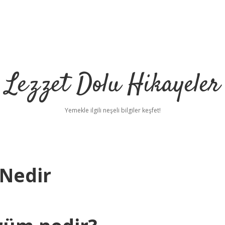
Lezzet Dolu Hikayeler
Yemekle ilgili neşeli bilgiler keşfet!
 Nedir