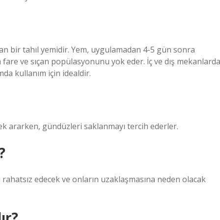
olan bir tahıl yemidir. Yem, uygulamadan 4-5 gün sonra
 fare ve sıçan popülasyonunu yok eder. İç ve dış mekanlard
da kullanım için idealdir.
cek ararken, gündüzleri saklanmayı tercih ederler.
?
eri rahatsız edecek ve onların uzaklaşmasına neden olacak
ır?