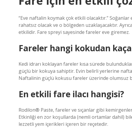
Fare için en etkili ç
“Eve naftalin koymak çok etkili olacaktır.” Soğanla
rahatsız olacak ve o bölgeden uzaklaşacaktır. Ayrıc
etkilidir. Fare spreyi sayesinde fareler eve giremez.
Fareler hangi kokudan kaça
Kedi idrarı koklayan fareler kısa sürede bulundukla
güçlü bir kokuya sahiptir. Evin belirli yerlerine naft
Naftalinin güçlü kokusu fareler üzerinde olumsuz bi
En etkili fare ilacı hangisi?
Rodilon® Paste, fareler ve sıçanlar gibi kemirgenlere
Etkinliği en zor koşullarda (nemli ortamlar dahil) b
lezzetli yem içerikleri içeren bir reçetedir.