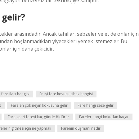
 sağlayan benzersiz bir teknolojiye sahiptir.
gelir?
ekler arasındadır. Ancak tahıllar, sebzeler ve et de onlar için
undan hoşlanmadıkları yiyecekleri yemek istemezler. Bu
nlar için daha çekicidir.
i fare ilacı hangisi
En iyi fare kovucu cihaz hangisi
z
Fare en çok neyin kokusuna gelir
Fare hangi sese gelir
Fare zehri fareyi kaç günde öldürür
Fareler hangi kokudan kaçar
relerin gitmesi için ne yapmalı
Farenin düşmanı nedir