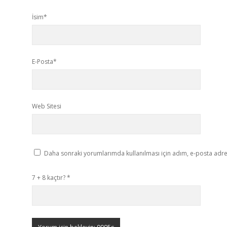
İsim*
E-Posta*
Web Sitesi
Daha sonraki yorumlarımda kullanılması için adım, e-posta adres
7 + 8 kaçtır?
*