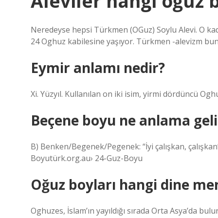
Aleviler hangi oğuz 
Neredeyse hepsi Türkmen (OGuz) Soylu Alevi. O kada
24 Oghuz kabilesine yaşıyor. Türkmen -alevizm bunlar
Eymir anlamı nedir?
Xi. Yüzyıl. Kullanılan on iki isim, yirmi dördüncü Og
Beçene boyu ne anlama geli
B) Benken/Begenek/Pegenek: “İyi çalışkan, çalışka
Boyutürk.org.au› 24-Guz-Boyu
Oğuz boyları hangi dine me
Oghuzes, İslam’ın yayıldığı sırada Orta Asya’da bulun