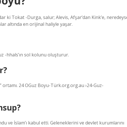
boyu?
r ki Tokat -Durga, salur; Alevis, Afşar’dan Kink’e, neredeys
 altında en orijinal haliyle yaşar.
huz -hhals’ın sol kolunu oluşturur.
r?
n” ortamı. 24 OGuz Boyu-Türk.org.org.au ›24-Guz-
nsup?
du ve İslam’ı kabul etti. Geleneklerini ve devlet kurumlarını