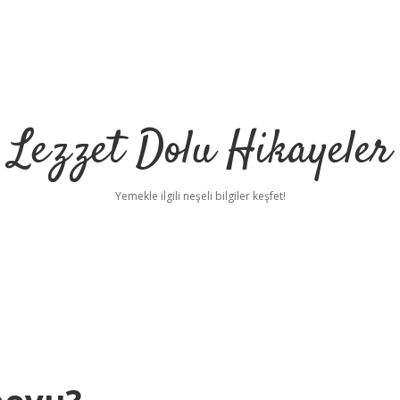
Lezzet Dolu Hikayeler
Yemekle ilgili neşeli bilgiler keşfet!