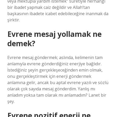
veya mektupla yardım istemek” suretiyle herhangi
bir ibadet yapmak caiz değildir ve Allah’tan
başkasının ibadete icabet edebileceğine inanmak da
şirktir.
Evrene mesaj yollamak ne
demek?
Evrene mesaj göndermek; aslında, kelimenin tam
anlamıyla evrene gönderdiğiniz enerjiye bağlıdır.
İstediğiniz şeyin gerçekleşeceğinden emin olmak,
onu gerçekleştirmek için enerji göndermek
anlamına gelir, ancak bu aptal evrene yazılı ve sözlü
olarak çok sayıda mesaj gönderdim. Yanlış mı
anladım yoksa tam olarak mı anlamadım? Lanet bir
şey.
Evrene pozitif enerji ne