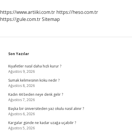
https://www.artiiki.com.tr
https://heso.com.tr
https://gule.com.tr
Sitemap
Sidebar
Son Yazılar
Kıyafetler nasıl daha hızlı kurur ?
Ağustos 9, 2026
Sumak kelimesinin koku nedir ?
Ağustos 8, 2026
Kadın 44 beden neye denk gelir ?
Ağustos 7, 2026
Başka bir üniversiteden yaz okulu nasıl alınır ?
Ağustos 6, 2026
Kargalar günde ne kadar uzağa uçabilir ?
Ağustos 5, 2026