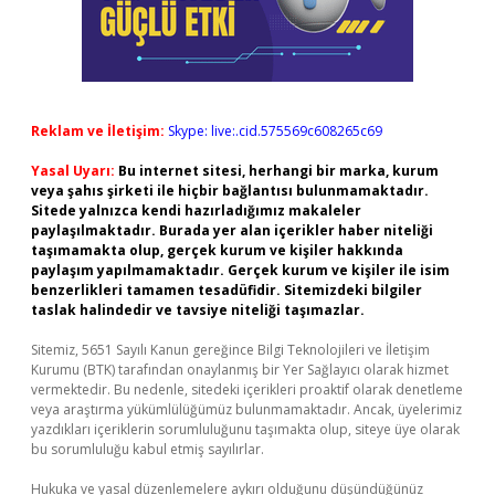
Reklam ve İletişim:
Skype: live:.cid.575569c608265c69
Yasal Uyarı:
Bu internet sitesi, herhangi bir marka, kurum
veya şahıs şirketi ile hiçbir bağlantısı bulunmamaktadır.
Sitede yalnızca kendi hazırladığımız makaleler
paylaşılmaktadır. Burada yer alan içerikler haber niteliği
taşımamakta olup, gerçek kurum ve kişiler hakkında
paylaşım yapılmamaktadır. Gerçek kurum ve kişiler ile isim
benzerlikleri tamamen tesadüfidir. Sitemizdeki bilgiler
taslak halindedir ve tavsiye niteliği taşımazlar.
Sitemiz, 5651 Sayılı Kanun gereğince Bilgi Teknolojileri ve İletişim
Kurumu (BTK) tarafından onaylanmış bir Yer Sağlayıcı olarak hizmet
vermektedir. Bu nedenle, sitedeki içerikleri proaktif olarak denetleme
veya araştırma yükümlülüğümüz bulunmamaktadır. Ancak, üyelerimiz
yazdıkları içeriklerin sorumluluğunu taşımakta olup, siteye üye olarak
bu sorumluluğu kabul etmiş sayılırlar.
Hukuka ve yasal düzenlemelere aykırı olduğunu düşündüğünüz