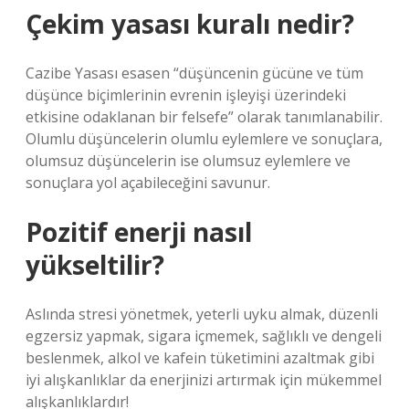
Çekim yasası kuralı nedir?
Cazibe Yasası esasen “düşüncenin gücüne ve tüm
düşünce biçimlerinin evrenin işleyişi üzerindeki
etkisine odaklanan bir felsefe” olarak tanımlanabilir.
Olumlu düşüncelerin olumlu eylemlere ve sonuçlara,
olumsuz düşüncelerin ise olumsuz eylemlere ve
sonuçlara yol açabileceğini savunur.
Pozitif enerji nasıl
yükseltilir?
Aslında stresi yönetmek, yeterli uyku almak, düzenli
egzersiz yapmak, sigara içmemek, sağlıklı ve dengeli
beslenmek, alkol ve kafein tüketimini azaltmak gibi
iyi alışkanlıklar da enerjinizi artırmak için mükemmel
alışkanlıklardır!