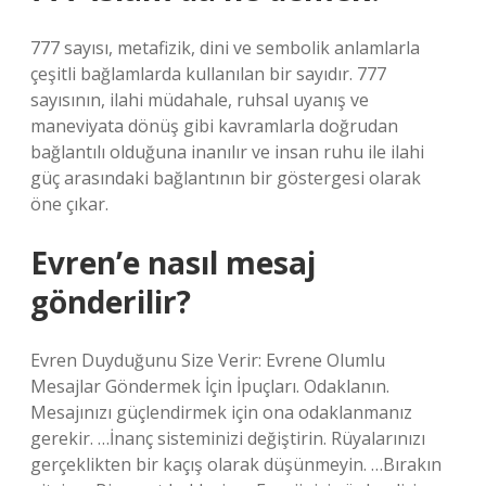
777 sayısı, metafizik, dini ve sembolik anlamlarla
çeşitli bağlamlarda kullanılan bir sayıdır. 777
sayısının, ilahi müdahale, ruhsal uyanış ve
maneviyata dönüş gibi kavramlarla doğrudan
bağlantılı olduğuna inanılır ve insan ruhu ile ilahi
güç arasındaki bağlantının bir göstergesi olarak
öne çıkar.
Evren’e nasıl mesaj
gönderilir?
Evren Duyduğunu Size Verir: Evrene Olumlu
Mesajlar Göndermek İçin İpuçları. Odaklanın.
Mesajınızı güçlendirmek için ona odaklanmanız
gerekir. …İnanç sisteminizi değiştirin. Rüyalarınızı
gerçeklikten bir kaçış olarak düşünmeyin. …Bırakın