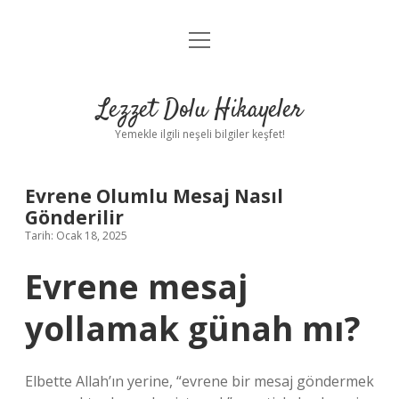
menüyü
Anasayfa
aç
Gizlilik Politikası
Lezzet Dolu Hikayeler
Yasal Uyarı
Yemekle ilgili neşeli bilgiler keşfet!
Hakkımızda
Evrene Olumlu Mesaj Nasıl
Gönderilir
Tarih: Ocak 18, 2025
Evrene mesaj
yollamak günah mı?
Elbette Allah’ın yerine, “evrene bir mesaj göndermek