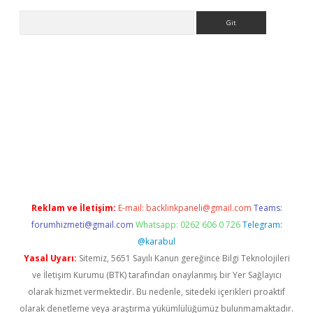
Arama
riş
Reklam ve İletişim:
E-mail:
backlinkpaneli@gmail.com
Teams:
forumhizmeti@gmail.com
Whatsapp: 0262 606 0 726
Telegram:
@karabul
Yasal Uyarı:
Sitemiz, 5651 Sayılı Kanun gereğince Bilgi Teknolojileri
ve İletişim Kurumu (BTK) tarafından onaylanmış bir Yer Sağlayıcı
olarak hizmet vermektedir. Bu nedenle, sitedeki içerikleri proaktif
olarak denetleme veya araştırma yükümlülüğümüz bulunmamaktadır.