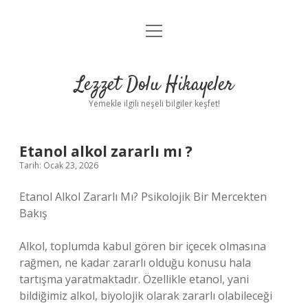
menüyü
Anasayfa
aç
Gizlilik Politikası
Lezzet Dolu Hikayeler
Yasal Uyarı
Yemekle ilgili neşeli bilgiler keşfet!
Hakkımızda
Etanol alkol zararlı mı ?
Tarih: Ocak 23, 2026
Etanol Alkol Zararlı Mı? Psikolojik Bir Mercekten
Bakış
Alkol, toplumda kabul gören bir içecek olmasına
rağmen, ne kadar zararlı olduğu konusu hala
tartışma yaratmaktadır. Özellikle etanol, yani
bildiğimiz alkol, biyolojik olarak zararlı olabileceği