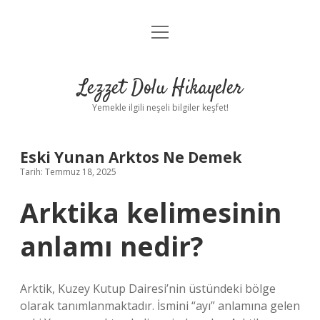
menüyü
Anasayfa
aç
Gizlilik Politikası
Lezzet Dolu Hikayeler
Yasal Uyarı
Yemekle ilgili neşeli bilgiler keşfet!
Hakkımızda
Eski Yunan Arktos Ne Demek
Tarih: Temmuz 18, 2025
Arktika kelimesinin
anlamı nedir?
Arktik, Kuzey Kutup Dairesi’nin üstündeki bölge
olarak tanımlanmaktadır. İsmini “ayı” anlamına gelen