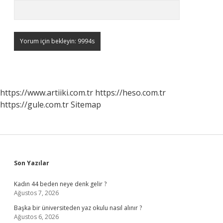
https://www.artiiki.com.tr
https://heso.com.tr
https://gule.com.tr
Sitemap
Sidebar
Son Yazılar
Kadın 44 beden neye denk gelir ?
Ağustos 7, 2026
Başka bir üniversiteden yaz okulu nasıl alınır ?
Ağustos 6, 2026