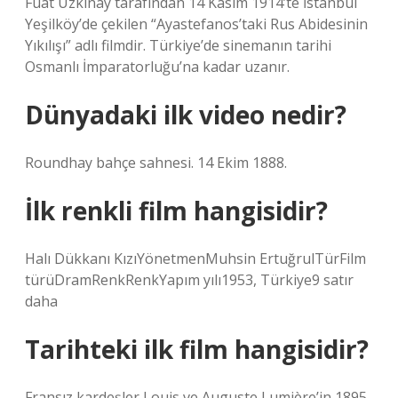
Fuat Uzkınay tarafından 14 Kasım 1914’te İstanbul
Yeşilköy’de çekilen “Ayastefanos’taki Rus Abidesinin
Yıkılışı” adlı filmdir. Türkiye’de sinemanın tarihi
Osmanlı İmparatorluğu’na kadar uzanır.
Dünyadaki ilk video nedir?
Roundhay bahçe sahnesi. 14 Ekim 1888.
İlk renkli film hangisidir?
Halı Dükkanı KızıYönetmenMuhsin ErtuğrulTürFilm
türüDramRenkRenkYapım yılı1953, Türkiye9 satır
daha
Tarihteki ilk film hangisidir?
Fransız kardeşler Louis ve Auguste Lumière’in 1895