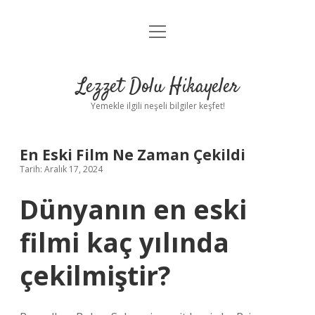
menüyü
Anasayfa
aç
Gizlilik Politikası
Lezzet Dolu Hikayeler
Yasal Uyarı
Yemekle ilgili neşeli bilgiler keşfet!
Hakkımızda
En Eski Film Ne Zaman Çekildi
Tarih: Aralık 17, 2024
Dünyanın en eski
filmi kaç yılında
çekilmiştir?