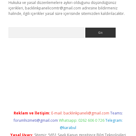
Hukuka ve yasal düzenlemelere aykırı olduğunu düşündüğünüz
içerikleri,
backlinkpanelicomtr@gmail.com
adresine bildirmeniz
halinde, ilgili içerikler yasal süre içerisinde sitemizden kaldırılacaktır.
Arama
iş
Reklam ve İletişim:
E-mail:
backlinkpaneli@gmail.com
Teams:
forumhizmeti@gmail.com
Whatsapp: 0262 606 0 726
Telegram:
@karabul
Yasal Uyarı:
Sitemiz, 5651 Sayılı Kanun gereğince Bilgi Teknolojileri