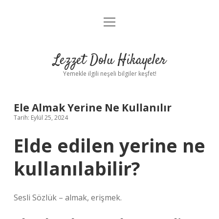
menüyü
Anasayfa
aç
Gizlilik Politikası
Lezzet Dolu Hikayeler
Yasal Uyarı
Yemekle ilgili neşeli bilgiler keşfet!
Hakkımızda
Ele Almak Yerine Ne Kullanılır
Tarih: Eylül 25, 2024
Elde edilen yerine ne
kullanılabilir?
Sesli Sözlük – almak, erişmek.