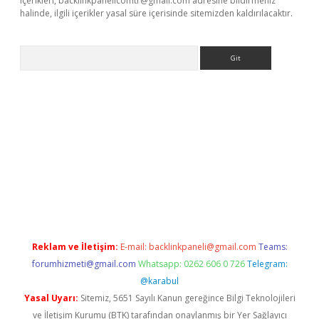
içerikleri,
backlinkpanelicomtr@gmail.com
adresine bildirmeniz
halinde, ilgili içerikler yasal süre içerisinde sitemizden kaldırılacaktır.
Arama
riş
Reklam ve İletişim:
E-mail:
backlinkpaneli@gmail.com
Teams:
forumhizmeti@gmail.com
Whatsapp: 0262 606 0 726
Telegram:
@karabul
Yasal Uyarı:
Sitemiz, 5651 Sayılı Kanun gereğince Bilgi Teknolojileri
ve İletişim Kurumu (BTK) tarafından onaylanmış bir Yer Sağlayıcı