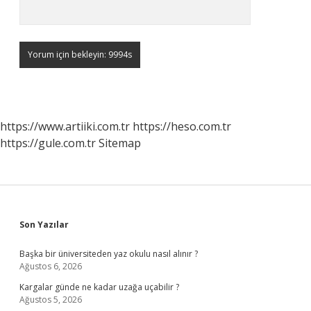
https://www.artiiki.com.tr
https://heso.com.tr
https://gule.com.tr
Sitemap
Sidebar
Son Yazılar
Başka bir üniversiteden yaz okulu nasıl alınır ?
Ağustos 6, 2026
Kargalar günde ne kadar uzağa uçabilir ?
Ağustos 5, 2026