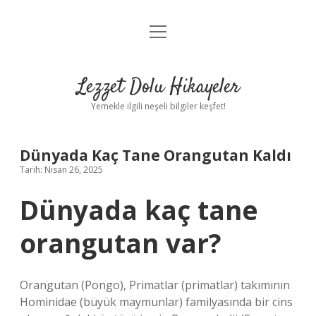
menüyü
Anasayfa
aç
Gizlilik Politikası
Lezzet Dolu Hikayeler
Yasal Uyarı
Yemekle ilgili neşeli bilgiler keşfet!
Hakkımızda
Dünyada Kaç Tane Orangutan Kaldı
Tarih: Nisan 26, 2025
Dünyada kaç tane
orangutan var?
Orangutan (Pongo), Primatlar (primatlar) takımının
Hominidae (büyük maymunlar) familyasında bir cins