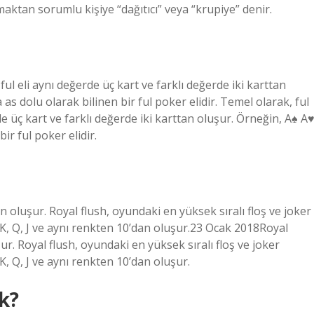
tan sorumlu kişiye “dağıtıcı” veya “krupiye” denir.
 ful eli aynı değerde üç kart ve farklı değerde iki karttan
s dolu olarak bilinen bir ful poker elidir. Temel olarak, ful
erde üç kart ve farklı değerde iki karttan oluşur. Örneğin, A♠ A
ir ful poker elidir.
an oluşur. Royal flush, oyundaki en yüksek sıralı floş ve joker
, K, Q, J ve aynı renkten 10’dan oluşur.23 Ocak 2018Royal
ur. Royal flush, oyundaki en yüksek sıralı floş ve joker
 K, Q, J ve aynı renkten 10’dan oluşur.
k?