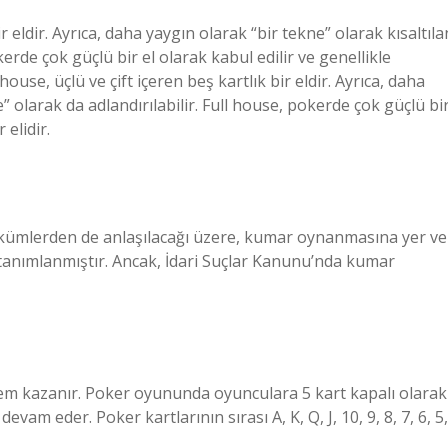
ir eldir. Ayrıca, daha yaygın olarak “bir tekne” olarak kısaltıla
kerde çok güçlü bir el olarak kabul edilir ve genellikle
use, üçlü ve çift içeren beş kartlık bir eldir. Ayrıca, daha
e” olarak da adlandırılabilir. Full house, pokerde çok güçlü bi
 elidir.
Hükümlerden de anlaşılacağı üzere, kumar oynanmasına yer ve
anımlanmıştır. Ancak, İdari Suçlar Kanunu’nda kumar
em kazanır. Poker oyununda oyunculara 5 kart kapalı olarak
am eder. Poker kartlarının sırası A, K, Q, J, 10, 9, 8, 7, 6, 5,