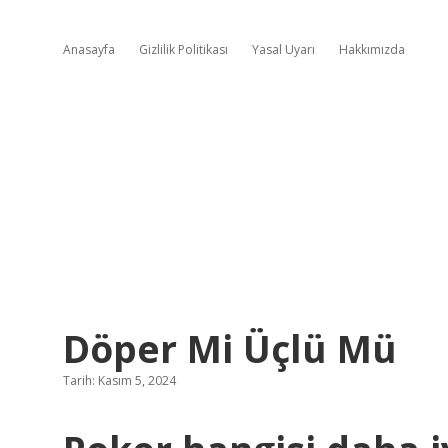
Anasayfa
Gizlilik Politikası
Yasal Uyarı
Hakkımızda
Döper Mi Üçlü Mü
Tarih: Kasım 5, 2024