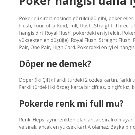
Poker hangisi daha i
Poker eli sıralamasında görüldüğü gibi, poker elleri
Flush, Four-of-a-Kind, Full, Flush, Straight, Three-o
hangisidir? Royal Flush, pokerdeki en iyi eldir. Poke
yüksekten en düşüğe): Royal Flush, Straight Flush, F
Pair, One Pair, High Card. Pokerdeki en iyi el hangisi
Döper ne demek?
Doper (İki Çift): Farklı türdeki 2 özdeş kartın, farkl
Farklı türdeki iki özdeş karta bir çift as, bir çift kız, bi
Pokerde renk mi full mu?
Renk: Hepsi aynı renkten olan ancak sıralı olmayan 
ve sıralı, ancak en yüksek kart A olamaz. Başka bir de