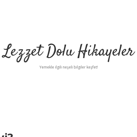
Lezzet Dolu Hikayeler
Yemekle ilgili neşeli bilgiler keşfet!