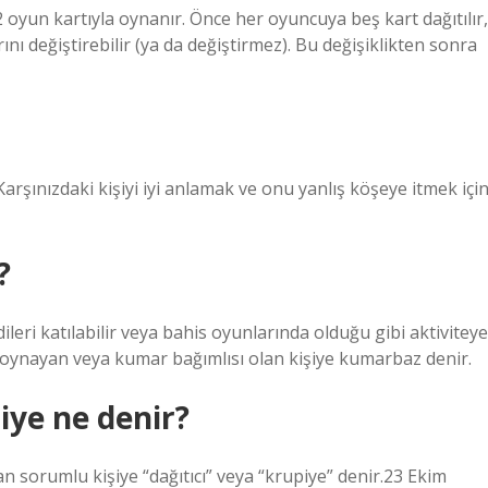
oyun kartıyla oynanır. Önce her oyuncuya beş kart dağıtılır,
nı değiştirebilir (ya da değiştirmez). Bu değişiklikten sonra
arşınızdaki kişiyi iyi anlamak ve onu yanlış köşeye itmek içi
?
eri katılabilir veya bahis oyunlarında olduğu gibi aktiviteye
r oynayan veya kumar bağımlısı olan kişiye kumarbaz denir.
iye ne denir?
sorumlu kişiye “dağıtıcı” veya “krupiye” denir.23 Ekim