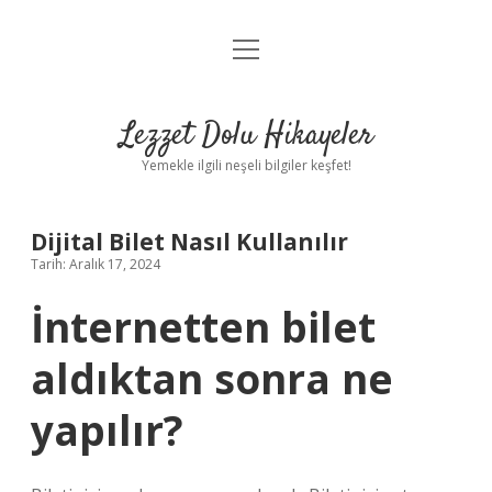
menüyü
Anasayfa
aç
Gizlilik Politikası
Lezzet Dolu Hikayeler
Yasal Uyarı
Yemekle ilgili neşeli bilgiler keşfet!
Hakkımızda
Dijital Bilet Nasıl Kullanılır
Tarih: Aralık 17, 2024
İnternetten bilet
aldıktan sonra ne
yapılır?