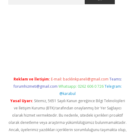
ilbet giriş
Reklam ve İletişim:
E-mail:
backlinkpaneli@gmail.com
Teams:
forumhizmeti@gmail.com
Whatsapp: 0262 606 0 726
Telegram:
@karabul
Yasal Uyarı:
Sitemiz, 5651 Sayılı Kanun gereğince Bilgi Teknolojileri
ve İletişim Kurumu (BTK) tarafından onaylanmış bir Yer Sağlayıcı
olarak hizmet vermektedir. Bu nedenle, sitedeki içerikleri proaktif
olarak denetleme veya araştırma yükümlülüğümüz bulunmamaktadır.
Ancak, üyelerimiz yazdıkları içeriklerin sorumluluğunu taşımakta olup,