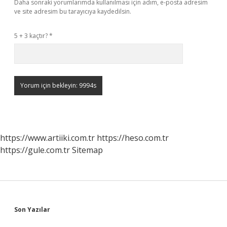
Daha sonraki yorumlarımda kullanılması için adım, e-posta adresim
ve site adresim bu tarayıcıya kaydedilsin.
5 + 3 kaçtır?
*
https://www.artiiki.com.tr
https://heso.com.tr
https://gule.com.tr
Sitemap
Sidebar
Son Yazılar