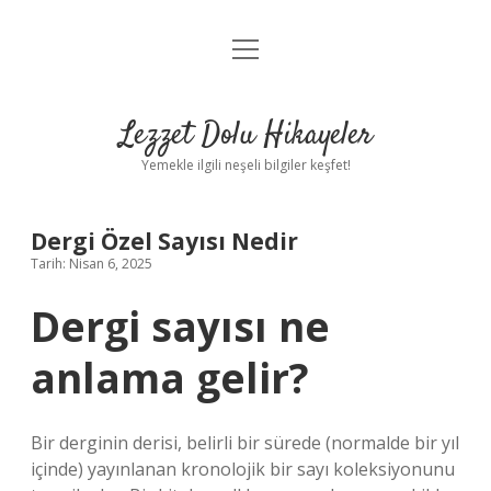
menüyü
Anasayfa
aç
Gizlilik Politikası
Lezzet Dolu Hikayeler
Yasal Uyarı
Yemekle ilgili neşeli bilgiler keşfet!
Hakkımızda
Dergi Özel Sayısı Nedir
Tarih: Nisan 6, 2025
Dergi sayısı ne
anlama gelir?
Bir derginin derisi, belirli bir sürede (normalde bir yıl
içinde) yayınlanan kronolojik bir sayı koleksiyonunu