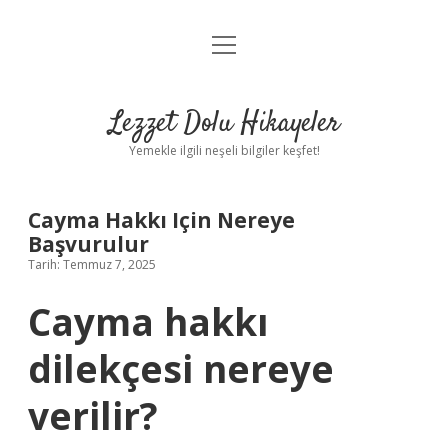
menüyü
Anasayfa
aç
Gizlilik Politikası
Lezzet Dolu Hikayeler
Yasal Uyarı
Yemekle ilgili neşeli bilgiler keşfet!
Hakkımızda
Cayma Hakkı Için Nereye
Başvurulur
Tarih: Temmuz 7, 2025
Cayma hakkı
dilekçesi nereye
verilir?