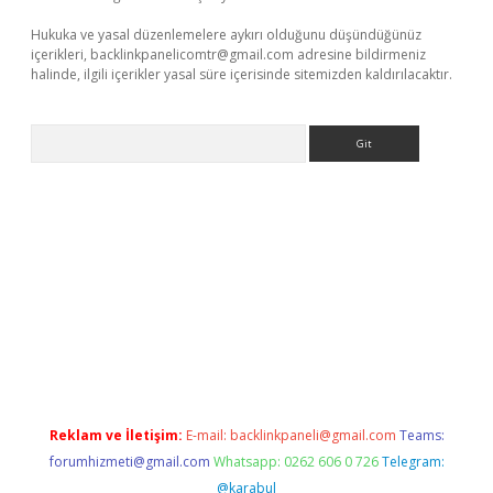
Hukuka ve yasal düzenlemelere aykırı olduğunu düşündüğünüz
içerikleri,
backlinkpanelicomtr@gmail.com
adresine bildirmeniz
halinde, ilgili içerikler yasal süre içerisinde sitemizden kaldırılacaktır.
Arama
ilbet giriş
Reklam ve İletişim:
E-mail:
backlinkpaneli@gmail.com
Teams:
forumhizmeti@gmail.com
Whatsapp: 0262 606 0 726
Telegram:
@karabul