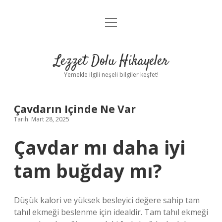
menüyü
Anasayfa
aç
Gizlilik Politikası
Lezzet Dolu Hikayeler
Yasal Uyarı
Yemekle ilgili neşeli bilgiler keşfet!
Hakkımızda
Çavdarın Içinde Ne Var
Tarih: Mart 28, 2025
Çavdar mı daha iyi
tam buğday mı?
Düşük kalori ve yüksek besleyici değere sahip tam
tahıl ekmeği beslenme için idealdir. Tam tahıl ekmeği