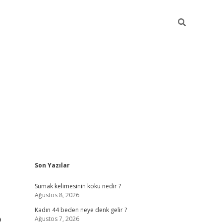
Sidebar
Son Yazılar
ilbet giriş
Sumak kelimesinin koku nedir ?
Ağustos 8, 2026
Kadın 44 beden neye denk gelir ?
Ağustos 7, 2026