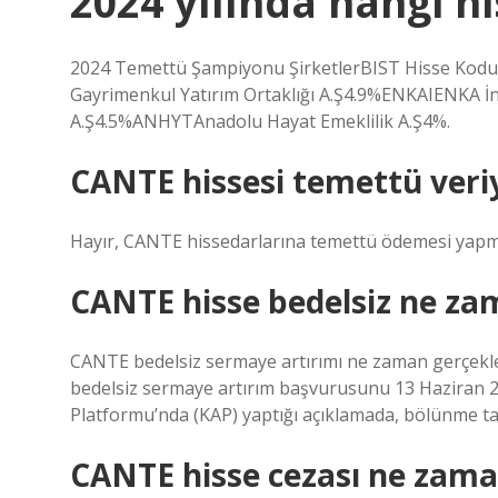
2024 yılında hangi h
2024 Temettü Şampiyonu ŞirketlerBIST Hisse Kodu
Gayrimenkul Yatırım Ortaklığı A.Ş4.9%ENKAIENKA İ
A.Ş4.5%ANHYTAnadolu Hayat Emeklilik A.Ş4%.
CANTE hissesi temettü ver
Hayır, CANTE hissedarlarına temettü ödemesi yap
CANTE hisse bedelsiz ne za
CANTE bedelsiz sermaye artırımı ne zaman gerçekl
bedelsiz sermaye artırım başvurusunu 13 Haziran 20
Platformu’nda (KAP) yaptığı açıklamada, bölünme ta
CANTE hisse cezası ne zama