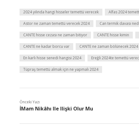
2024 yılında hangi hisseler temettü verecek
Alfas 2024 temet
Astor ne zaman temettü verecek 2024
Can termik davası ned
CANTE hisse cezası ne zaman bitiyor
CANTE hisse kimin
CANTE ne kadar borcu var
CANTE ne zaman bölünecek 2024
En karlı hisse senedi hangisi 2024
Ereğli 2024te temettü vere
Tüpraş temettü almak için ne yapmalı 2024
Önceki Yazı
İMam Nikâhı Ile Ilişki Olur Mu