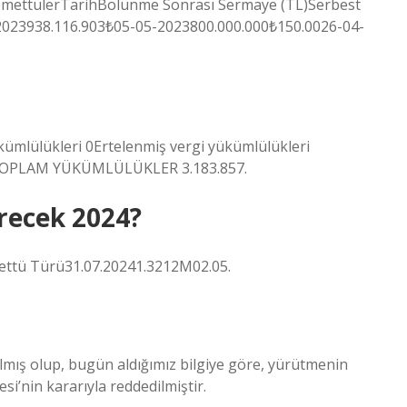
TemettülerTarihBölünme Sonrası Sermaye (TL)Serbest
2023938.116.903₺05-05-2023800.000.000₺150.0026-04-
mlülükleri 0Ertelenmiş vergi yükümlülükleri
63TOPLAM YÜKÜMLÜLÜKLER 3.183.857.
recek 2024?
ttü Türü31.07.20241.3212M02.05.
ılmış olup, bugün aldığımız bilgiye göre, yürütmenin
i’nin kararıyla reddedilmiştir.