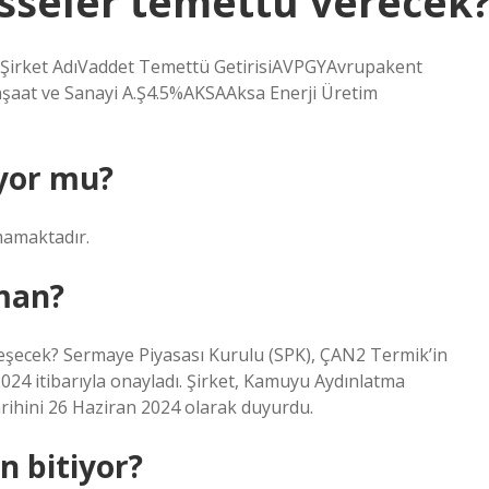
isseler temettü verecek
Şirket AdıVaddet Temettü GetirisiAVPGYAvrupakent
nşaat ve Sanayi A.Ş4.5%AKSAAksa Enerji Üretim
iyor mu?
mamaktadır.
man?
eşecek? Sermaye Piyasası Kurulu (SPK), ÇAN2 Termik’in
24 itibarıyla onayladı. Şirket, Kamuyu Aydınlatma
rihini 26 Haziran 2024 olarak duyurdu.
n bitiyor?