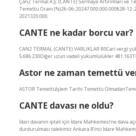
Çan2 Termal A.Ş. (CANTE) Sermaye Artırımları ve 
Temettü Oranı (%)26-06-20247.000.000.000₺28-12-
2021320.000.
CANTE ne kadar borcu var?
CAN2 TERMAL (CANTE) VARLIKLAR R0Cari vergi yükü
5.686.230Diğer uzun vadeli yükümlülükler 481.1
Astor ne zaman temettü ve
ASTOR Temettüİşlem Tarihi Temettü OlmadanTeme
CANTE davası ne oldu?
İdari davanın iptali için İdare Mahkemesi’ne dava aç
durdurulması talebimiz Ankara 8’inci İdare Mahkemes