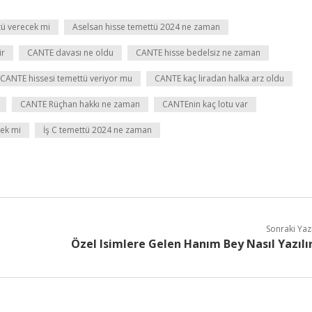
tü verecek mi
Aselsan hisse temettü 2024 ne zaman
ir
CANTE davası ne oldu
CANTE hisse bedelsiz ne zaman
CANTE hissesi temettü veriyor mu
CANTE kaç liradan halka arz oldu
CANTE Rüçhan hakkı ne zaman
CANTEnin kaç lotu var
cek mi
İş C temettü 2024 ne zaman
Sonraki Yaz
Özel Isimlere Gelen Hanım Bey Nasıl Yazılı