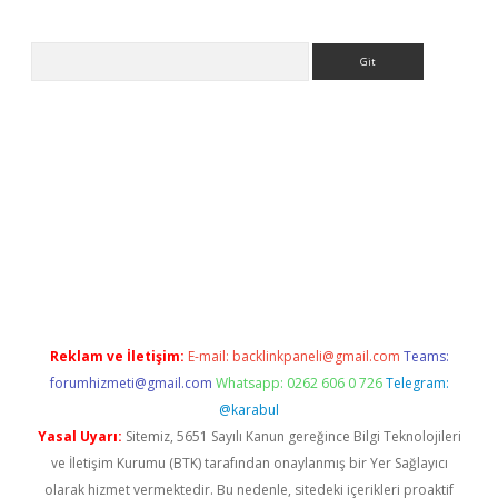
Arama
ş
Reklam ve İletişim:
E-mail:
backlinkpaneli@gmail.com
Teams:
forumhizmeti@gmail.com
Whatsapp: 0262 606 0 726
Telegram:
@karabul
Yasal Uyarı:
Sitemiz, 5651 Sayılı Kanun gereğince Bilgi Teknolojileri
ve İletişim Kurumu (BTK) tarafından onaylanmış bir Yer Sağlayıcı
olarak hizmet vermektedir. Bu nedenle, sitedeki içerikleri proaktif