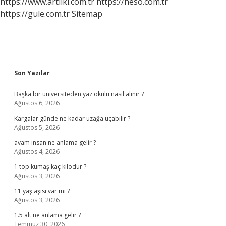
https://www.artiiki.com.tr
https://heso.com.tr
https://gule.com.tr
Sitemap
Sidebar
Son Yazılar
Başka bir üniversiteden yaz okulu nasıl alınır ?
Ağustos 6, 2026
Kargalar günde ne kadar uzağa uçabilir ?
Ağustos 5, 2026
avam insan ne anlama gelir ?
Ağustos 4, 2026
1 top kumaş kaç kilodur ?
Ağustos 3, 2026
11 yaş aşısı var mı ?
Ağustos 3, 2026
1.5 alt ne anlama gelir ?
Temmuz 30, 2026