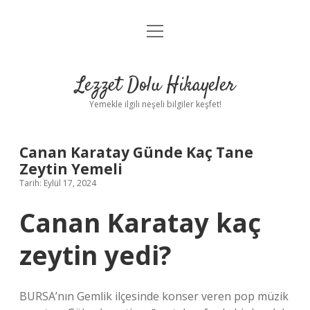
menüyü
Anasayfa
aç
Gizlilik Politikası
Lezzet Dolu Hikayeler
Yasal Uyarı
Yemekle ilgili neşeli bilgiler keşfet!
Hakkımızda
Canan Karatay Günde Kaç Tane
Zeytin Yemeli
Tarih: Eylül 17, 2024
Canan Karatay kaç
zeytin yedi?
BURSA’nın Gemlik ilçesinde konser veren pop müzik