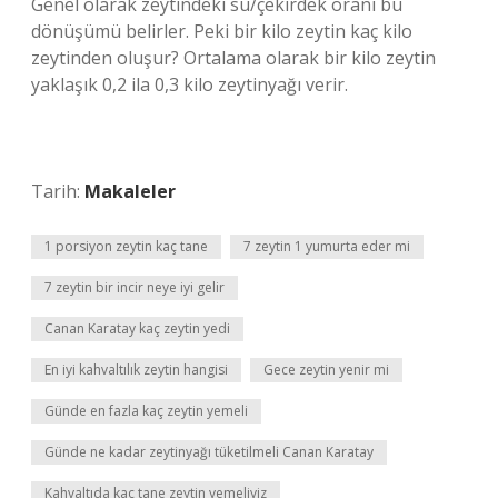
Genel olarak zeytindeki su/çekirdek oranı bu
dönüşümü belirler. Peki bir kilo zeytin kaç kilo
zeytinden oluşur? Ortalama olarak bir kilo zeytin
yaklaşık 0,2 ila 0,3 kilo zeytinyağı verir.
Tarih:
Makaleler
1 porsiyon zeytin kaç tane
7 zeytin 1 yumurta eder mi
7 zeytin bir incir neye iyi gelir
Canan Karatay kaç zeytin yedi
En iyi kahvaltılık zeytin hangisi
Gece zeytin yenir mi
Günde en fazla kaç zeytin yemeli
Günde ne kadar zeytinyağı tüketilmeli Canan Karatay
Kahvaltıda kaç tane zeytin yemeliyiz