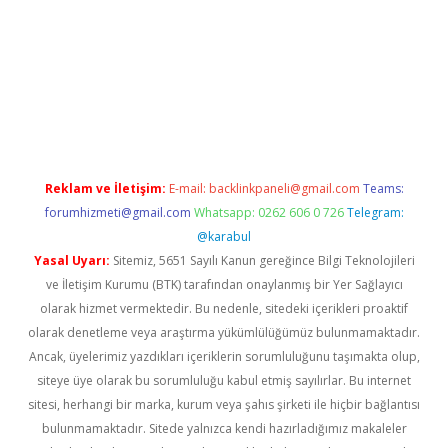
ilbet giriş
Reklam ve İletişim:
E-mail:
backlinkpaneli@gmail.com
Teams:
forumhizmeti@gmail.com
Whatsapp: 0262 606 0 726
Telegram:
@karabul
Yasal Uyarı:
Sitemiz, 5651 Sayılı Kanun gereğince Bilgi Teknolojileri
ve İletişim Kurumu (BTK) tarafından onaylanmış bir Yer Sağlayıcı
olarak hizmet vermektedir. Bu nedenle, sitedeki içerikleri proaktif
olarak denetleme veya araştırma yükümlülüğümüz bulunmamaktadır.
Ancak, üyelerimiz yazdıkları içeriklerin sorumluluğunu taşımakta olup,
siteye üye olarak bu sorumluluğu kabul etmiş sayılırlar. Bu internet
sitesi, herhangi bir marka, kurum veya şahıs şirketi ile hiçbir bağlantısı
bulunmamaktadır. Sitede yalnızca kendi hazırladığımız makaleler