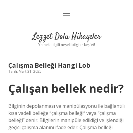
menüyü
Anasayfa
aç
Gizlilik Politikası
Lezzet Dolu Hikayeler
Yasal Uyarı
Yemekle ilgili neşeli bilgiler keşfet!
Hakkımızda
Çalışma Belleği Hangi Lob
Tarih: Mart 31, 2025
Çalışan bellek nedir?
Bilginin depolanması ve manipülasyonu ile bağlantılı
kısa vadeli belleğe “çalışma belleği” veya “çalışma
belleği” denir. Bilgilerin manipüle edildiği ve işlendiği
geçici çalışma alanını ifade eder. Çalışma belleği