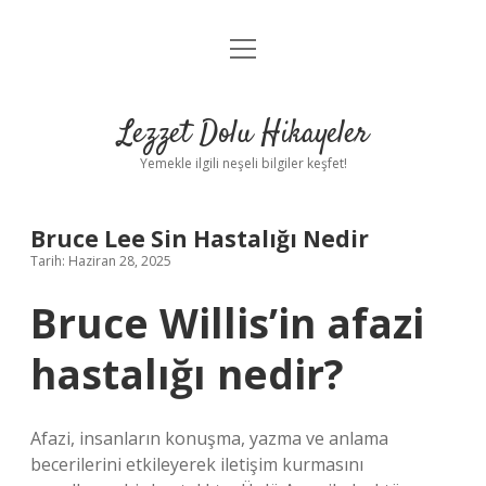
menüyü
Anasayfa
aç
Gizlilik Politikası
Lezzet Dolu Hikayeler
Yasal Uyarı
Yemekle ilgili neşeli bilgiler keşfet!
Hakkımızda
Bruce Lee Sin Hastalığı Nedir
Tarih: Haziran 28, 2025
Bruce Willis’in afazi
hastalığı nedir?
Afazi, insanların konuşma, yazma ve anlama
becerilerini etkileyerek iletişim kurmasını