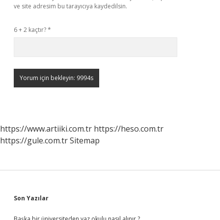
ve site adresim bu tarayıcıya kaydedilsin.
6 + 2 kaçtır?
*
https://www.artiiki.com.tr
https://heso.com.tr
https://gule.com.tr
Sitemap
Sidebar
Son Yazılar
Başka bir üniversiteden yaz okulu nasıl alınır ?