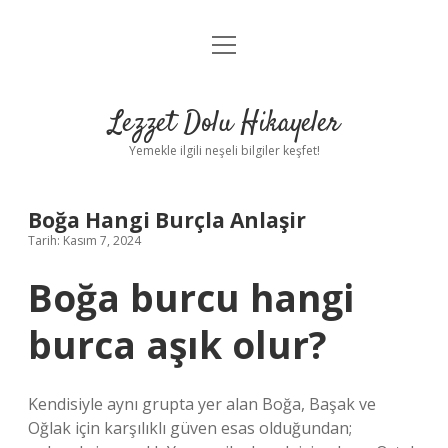
menüyü
Anasayfa
aç
Gizlilik Politikası
Lezzet Dolu Hikayeler
Yasal Uyarı
Yemekle ilgili neşeli bilgiler keşfet!
Hakkımızda
Boğa Hangi Burçla Anlaşir
Tarih: Kasım 7, 2024
Boğa burcu hangi
burca aşık olur?
Kendisiyle aynı grupta yer alan Boğa, Başak ve
Oğlak için karşılıklı güven esas olduğundan;