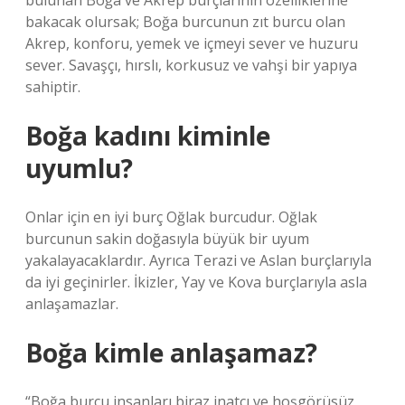
bulunan Boğa ve Akrep burçlarının özelliklerine
bakacak olursak; Boğa burcunun zıt burcu olan
Akrep, konforu, yemek ve içmeyi sever ve huzuru
sever. Savaşçı, hırslı, korkusuz ve vahşi bir yapıya
sahiptir.
Boğa kadını kiminle
uyumlu?
Onlar için en iyi burç Oğlak burcudur. Oğlak
burcunun sakin doğasıyla büyük bir uyum
yakalayacaklardır. Ayrıca Terazi ve Aslan burçlarıyla
da iyi geçinirler. İkizler, Yay ve Kova burçlarıyla asla
anlaşamazlar.
Boğa kimle anlaşamaz?
“Boğa burcu insanları biraz inatçı ve hoşgörüsüz