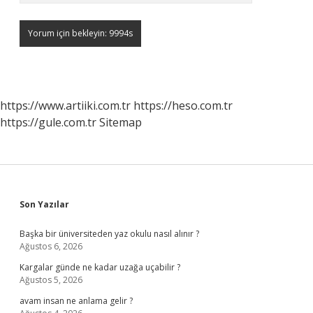
https://www.artiiki.com.tr
https://heso.com.tr
https://gule.com.tr
Sitemap
Sidebar
Son Yazılar
Başka bir üniversiteden yaz okulu nasıl alınır ?
Ağustos 6, 2026
Kargalar günde ne kadar uzağa uçabilir ?
Ağustos 5, 2026
avam insan ne anlama gelir ?