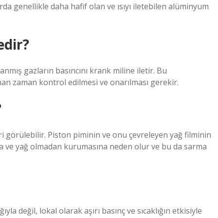
da genellikle daha hafif olan ve ısıyı iletebilen alüminyum
edir?
nmış gazların basıncını krank miline iletir. Bu
an zaman kontrol edilmesi ve onarılması gerekir.
?
ri görülebilir. Piston piminin ve onu çevreleyen yağ filminin
sına ve yağ olmadan kurumasına neden olur ve bu da sarma
yla değil, lokal olarak aşırı basınç ve sıcaklığın etkisiyle