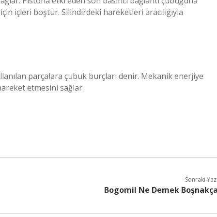
bağlar. Pistona etki eden son basıncı bağlantı çubuğuna
çin içleri boştur. Silindirdeki hareketleri aracılığıyla
lanılan parçalara çubuk burçları denir. Mekanik enerjiye
areket etmesini sağlar.
Sonraki Yaz
Bogomil Ne Demek Boşnakç