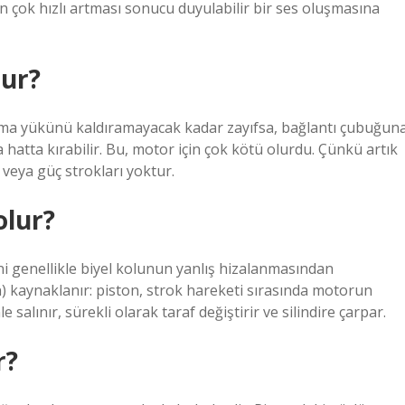
çok hızlı artması sonucu duyulabilir bir ses oluşmasına
lur?
Yanma yükünü kaldıramayacak kadar zayıfsa, bağlantı çubuğun
hatta kırabilir. Bu, motor için çok kötü olurdu. Çünkü artık
 veya güç strokları yoktur.
olur?
i genellikle biyel kolunun yanlış hizalanmasından
 kaynaklanır: piston, strok hareketi sırasında motorun
lınır, sürekli olarak taraf değiştirir ve silindire çarpar.
r?