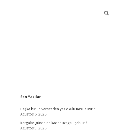
Sidebar
Son Yazılar
ilbet giriş
Başka bir üniversiteden yaz okulu nasıl alınır ?
Ağustos 6, 2026
Kargalar günde ne kadar uzağa uçabilir ?
Ağustos 5, 2026