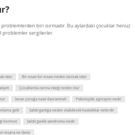
ır?
l problemlerden biri ısırmadır. Bu aylardaki çocuklar henüz
l problemler sergilerler.
ak ister
Bir insan bir insanı neden ısırmak ister
alıyım
Çocuklarda ısırma isteği neden olur
rur
İsıran çocuğa nasıl davranmalı
Psikolojide agresyon nedir
anlama gelir
Saldırganlığa neden olabilecek hastalıklar nelerdir
ngi hormon
Saldırganlık sendromu nedir
en insana ne denir