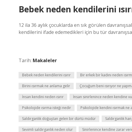
Bebek neden kendilerini ısır
12 ila 36 aylık çocuklarda en sık görülen davranışsa
kendilerini ifade edemedikleri için bu tür davranışsa
Tarih:
Makaleler
Bebek neden kendilerini ısırır
Bir erkek bir kadını neden ısırm
Birini ısırmak ne anlama gelir
Çocuğum beni ısırıyor ne yapm
İnsan kendini neden ısırır
İnsan sinirlenince neden kendine vu
Psikolojide ısırma isteği nedir
Psikolojide kendini ısırmak ne 
Saldırganlık doğuştan gelen bir dürtü müdür
Saldırganlık ha
Sevimli saldırganlık neden olur
Sinirlenince kendine zarar ver