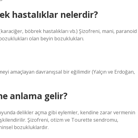
ek hastalıklar nelerdir?
(karaciğer, böbrek hastalıkları vb.) Şizofreni, mani, paranoid
k bozuklukları olan beyin bozuklukları.
ermeyi amaçlayan davranışsal bir eğilimdir (Yalçın ve Erdoğan,
ne anlama gelir?
boyunda delikler açma gibi eylemler, kendine zarar vermenin
lişkilendirilir. Şizofreni, otizm ve Tourette sendromu,
hinsel bozukluklardır.