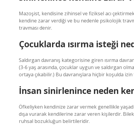
Mazoşist, kendisine zihinsel ve fiziksel acı çektirme
kendine zarar verdiği ve bu nedenle psikolojik travm
travması denir.
Çocuklarda ısırma isteği ne
Saldırgan davranış kategorisine giren ısırma davranı
(3-6 yaş arasında, çocuklar uygun ve saldırgan olmay
ortaya çıkabilir.) Bu davranışlara hiçbir koşulda izin
İnsan sinirlenince neden ke
Öfkeliyken kendinize zarar vermek genellikle yaşadığı
dışa vurarak kendilerine zarar veren kişilerdir. Bile
ruhsal bozukluğun belirtileridir.