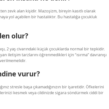
kten zevk alan kişidir. Mazoşizm, bireyin kasıtlı olarak
aya yol açabilen bir hastalıktır. Bu hastalığa çocukluk
den olur?
şı, 2 yaş civarındaki küçük çocuklarda normal bir tepkidir.
an iletişim tarzlarını öğrenmedikleri için “ısırma” davranışı
 verilmemelidir.
ndine vurur?
nız stresle başa çıkamadığınızın bir işaretidir. Öfkelerini
klerinizi kesmek veya cildinizde sigara söndürmek ciddi bir