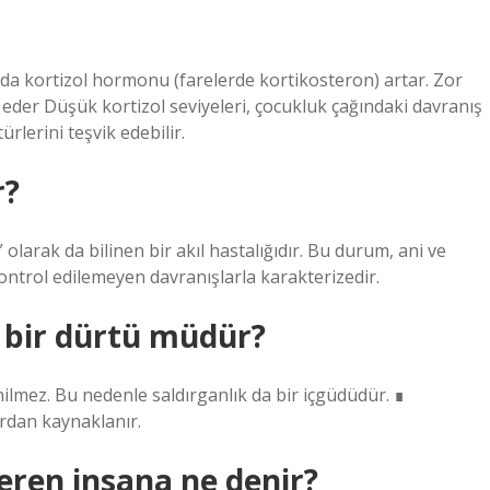
da kortizol hormonu (farelerde kortikosteron) artar. Zor
 eder Düşük kortizol seviyeleri, çocukluk çağındaki davranış
ürlerini teşvik edebilir.
r?
larak da bilinen bir akıl hastalığıdır. Bu durum, ani ve
kontrol edilemeyen davranışlarla karakterizedir.
n bir dürtü müdür?
nilmez. Bu nedenle saldırganlık da bir içgüdüdür. ∎
ardan kaynaklanır.
veren insana ne denir?