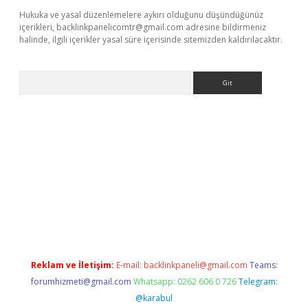
Hukuka ve yasal düzenlemelere aykırı olduğunu düşündüğünüz
içerikleri,
backlinkpanelicomtr@gmail.com
adresine bildirmeniz
halinde, ilgili içerikler yasal süre içerisinde sitemizden kaldırılacaktır.
Arama
iriş
Reklam ve İletişim:
E-mail:
backlinkpaneli@gmail.com
Teams:
forumhizmeti@gmail.com
Whatsapp: 0262 606 0 726
Telegram:
@karabul