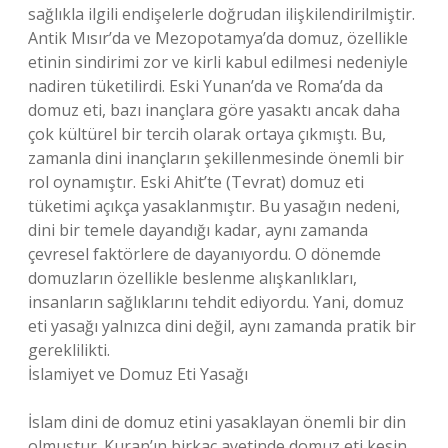
sağlıkla ilgili endişelerle doğrudan ilişkilendirilmiştir.
Antik Mısır’da ve Mezopotamya’da domuz, özellikle
etinin sindirimi zor ve kirli kabul edilmesi nedeniyle
nadiren tüketilirdi. Eski Yunan’da ve Roma’da da
domuz eti, bazı inançlara göre yasaktı ancak daha
çok kültürel bir tercih olarak ortaya çıkmıştı. Bu,
zamanla dini inançların şekillenmesinde önemli bir
rol oynamıştır. Eski Ahit’te (Tevrat) domuz eti
tüketimi açıkça yasaklanmıştır. Bu yasağın nedeni,
dini bir temele dayandığı kadar, aynı zamanda
çevresel faktörlere de dayanıyordu. O dönemde
domuzların özellikle beslenme alışkanlıkları,
insanların sağlıklarını tehdit ediyordu. Yani, domuz
eti yasağı yalnızca dini değil, aynı zamanda pratik bir
gereklilikti.
İslamiyet ve Domuz Eti Yasağı
İslam dini de domuz etini yasaklayan önemli bir din
olmuştur. Kuran’ın birkaç ayetinde domuz eti kesin