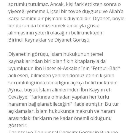
sorumlu tutulmaz. Ancak, kişi fark ettikten sonra o
yiyeceği yememeli, içsel bir tövbe duygusu ve Allah’a
karşı samimi bir pişmanlık duymalıdır. Diyanet, böyle
bir durumda temizlenmek amacıyla gusül
alınmasının yeterli olacağını belirtmektedir.
Birincil Kaynaklar ve Diyanet Görüşü
Diyanet’in görüşü, İslam hukukunun temel
kaynaklarından biri olan fıkıh kitaplarıyla da
uyumludur. İbn Hacer el-Askalanî’nin “Fethu’l-Bârî”
adlı eseri, bilmeden yenilen domuz etinin kişinin
sorumluluğunda olmadığını açıkça belirtmektedir.
Ayrıca, büyük İslam alimlerinden İbn Kayyım el-
Cevziyye, “farkında olmadan yapılan her türlü
haramın bağışlanabileceğini” ifade etmiştir. Bu tür
açıklamalar, İslam hukukunda makruh ve haram
arasındaki farkların ne kadar önemli olduğunu
gösterir.
Tarihsel ve Toplumsal Değişim: Geçmişin Bugüne