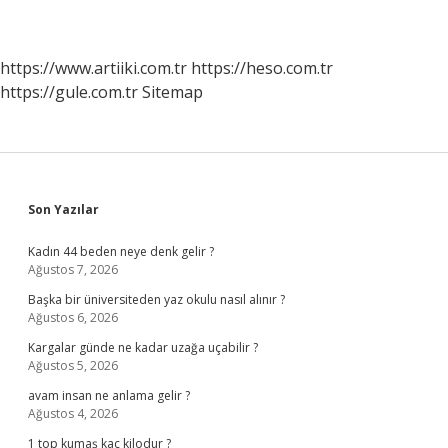
https://www.artiiki.com.tr
https://heso.com.tr
https://gule.com.tr
Sitemap
Sidebar
Son Yazılar
Kadın 44 beden neye denk gelir ?
Ağustos 7, 2026
Başka bir üniversiteden yaz okulu nasıl alınır ?
Ağustos 6, 2026
Kargalar günde ne kadar uzağa uçabilir ?
Ağustos 5, 2026
avam insan ne anlama gelir ?
Ağustos 4, 2026
1 top kumaş kaç kilodur ?