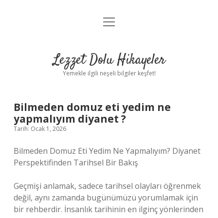
menüyü
Anasayfa
aç
Gizlilik Politikası
Lezzet Dolu Hikayeler
Yasal Uyarı
Yemekle ilgili neşeli bilgiler keşfet!
Hakkımızda
Bilmeden domuz eti yedim ne
yapmalıyım diyanet ?
Tarih: Ocak 1, 2026
Bilmeden Domuz Eti Yedim Ne Yapmalıyım? Diyanet
Perspektifinden Tarihsel Bir Bakış
Geçmişi anlamak, sadece tarihsel olayları öğrenmek
değil, aynı zamanda bugünümüzü yorumlamak için
bir rehberdir. İnsanlık tarihinin en ilginç yönlerinden