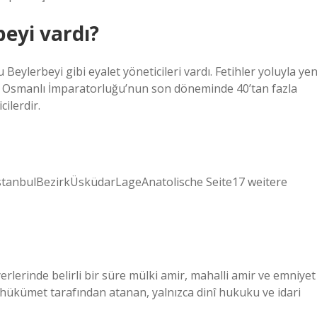
eyi vardı?
ylerbeyi gibi eyalet yöneticileri vardı. Fetihler yoluyla yen
kle Osmanlı İmparatorluğu’nun son döneminde 40’tan fazla
ilerdir.
stanbulBezirkÜsküdarLageAnatolische Seite17 weitere
erlerinde belirli bir süre mülki amir, mahalli amir ve emniyet
hükümet tarafından atanan, yalnızca dinî hukuku ve idari