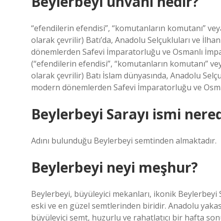
Beylerbeyi ünvanı nedir?
“efendilerin efendisi”, “komutanların komutanı” veya
olarak çevrilir) Batı’da, Anadolu Selçukluları ve İl
dönemlerden Safevi İmparatorluğu ve Osmanlı İmpar
(“efendilerin efendisi”, “komutanların komutanı” vey
olarak çevrilir) Batı İslam dünyasında, Anadolu Selçu
modern dönemlerden Safevi İmparatorluğu ve Osma
Beylerbeyi Sarayı ismi nered
Adını bulunduğu Beylerbeyi semtinden almaktadır.
Beylerbeyi neyi meşhur?
Beylerbeyi, büyüleyici mekanları, ikonik Beylerbeyi 
eski ve en güzel semtlerinden biridir. Anadolu yak
büyüleyici semt, huzurlu ve rahatlatıcı bir hafta sonu