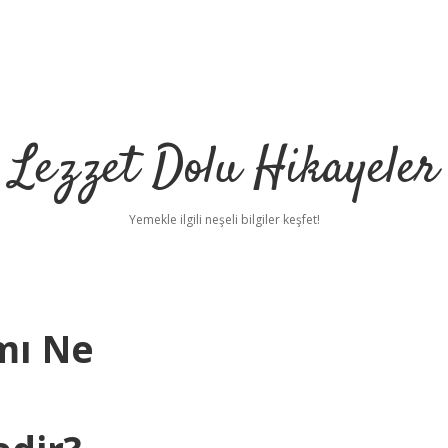
Lezzet Dolu Hikayeler
Yemekle ilgili neşeli bilgiler keşfet!
mı Ne