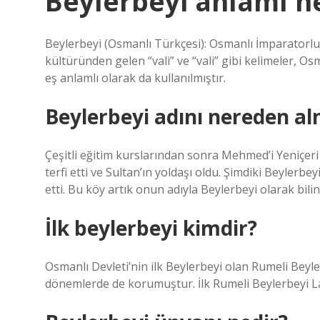
Beylerbeyi anlamı n
Beylerbeyi (Osmanlı Türkçesi): Osmanlı İmparatorl
kültüründen gelen “vali” ve “vali” gibi kelimeler, Os
eş anlamlı olarak da kullanılmıştır.
Beylerbeyi adını nereden al
Çeşitli eğitim kurslarından sonra Mehmed’i Yeniçeri a
terfi etti ve Sultan’ın yoldaşı oldu. Şimdiki Beylerbe
etti. Bu köy artık onun adıyla Beylerbeyi olarak bili
İlk beylerbeyi kimdir?
Osmanlı Devleti’nin ilk Beylerbeyi olan Rumeli Bey
dönemlerde de korumuştur. İlk Rumeli Beylerbeyi Lal