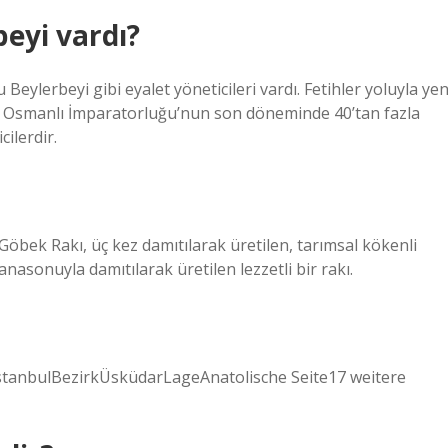
eyi vardı?
ylerbeyi gibi eyalet yöneticileri vardı. Fetihler yoluyla yen
kle Osmanlı İmparatorluğu’nun son döneminde 40’tan fazla
ilerdir.
 Göbek Rakı, üç kez damıtılarak üretilen, tarımsal kökenli
 anasonuyla damıtılarak üretilen lezzetli bir rakı.
stanbulBezirkÜsküdarLageAnatolische Seite17 weitere