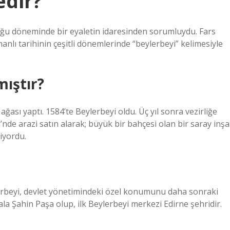
edir?
uğu döneminde bir eyaletin idaresinden sorumluydu. Fars
manlı tarihinin çeşitli dönemlerinde “beylerbeyi” kelimesiyle
mıştır?
ğası yaptı. 1584’te Beylerbeyi oldu. Üç yıl sonra vezirliğe
yi’nde arazi satın alarak; büyük bir bahçesi olan bir saray inşa
niyordu.
lerbeyi, devlet yönetimindeki özel konumunu daha sonraki
a Şahin Paşa olup, ilk Beylerbeyi merkezi Edirne şehridir.