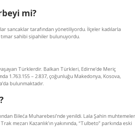
rbeyi mi?
lar sancaklar tarafından yönetiliyordu. İlçeler kadılarla
 tımar sahibi sipahiler bulunuyordu.
yaşayan Türklerdir. Balkan Türkleri, Edirne’de Meriç
amda 1.763.155 – 2.837, çoğunluğu Makedonya, Kosova,
a’da bulunmaktadır.
?
afından Bileća Muharebesi’nde yenildi. Lala Şahin muhtemele
 Trak mezarı Kazanlık’ın yakınında, “Tulbeto” parkında eski