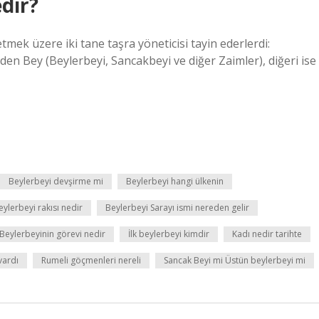
dir?
mek üzere iki tane taşra yöneticisi tayin ederlerdi:
den Bey (Beylerbeyi, Sancakbeyi ve diğer Zaimler), diğeri ise
Beylerbeyi devşirme mi
Beylerbeyi hangi ülkenin
eylerbeyi rakısı nedir
Beylerbeyi Sarayı ismi nereden gelir
Beylerbeyinin görevi nedir
İlk beylerbeyi kimdir
Kadı nedir tarihte
vardı
Rumeli göçmenleri nereli
Sancak Beyi mi Üstün beylerbeyi mi