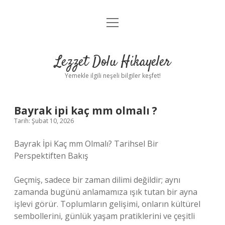
menüyü
Anasayfa
aç
Gizlilik Politikası
Lezzet Dolu Hikayeler
Yasal Uyarı
Yemekle ilgili neşeli bilgiler keşfet!
Hakkımızda
Bayrak ipi kaç mm olmalı ?
Tarih: Şubat 10, 2026
Bayrak İpi Kaç mm Olmalı? Tarihsel Bir
Perspektiften Bakış
Geçmiş, sadece bir zaman dilimi değildir; aynı
zamanda bugünü anlamamıza ışık tutan bir ayna
işlevi görür. Toplumların gelişimi, onların kültürel
sembollerini, günlük yaşam pratiklerini ve çeşitli