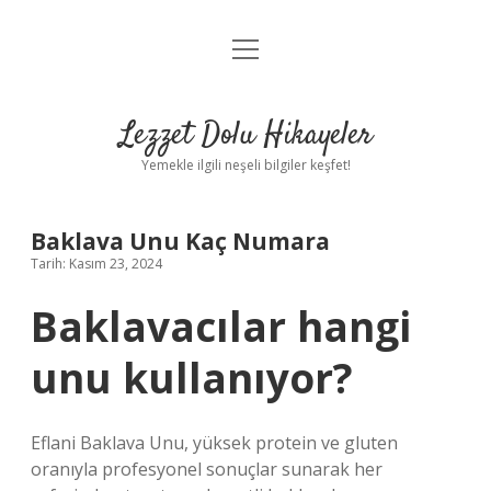
menüyü
Anasayfa
aç
Gizlilik Politikası
Lezzet Dolu Hikayeler
Yasal Uyarı
Yemekle ilgili neşeli bilgiler keşfet!
Hakkımızda
Baklava Unu Kaç Numara
Tarih: Kasım 23, 2024
Baklavacılar hangi
unu kullanıyor?
Eflani Baklava Unu, yüksek protein ve gluten
oranıyla profesyonel sonuçlar sunarak her