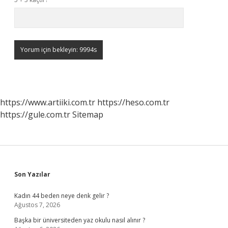
https://www.artiiki.com.tr
https://heso.com.tr
https://gule.com.tr
Sitemap
Sidebar
Son Yazılar
Kadın 44 beden neye denk gelir ?
Ağustos 7, 2026
Başka bir üniversiteden yaz okulu nasıl alınır ?