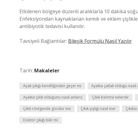
Etkilenen bölgeye düzenli aralıklarla 10 dakika soğu
Enfeksiyondan kaynaklanan kemik ve eklem şişlikleri
antibiyotik tedavisi kullanılır.
Tavsiyeli Bağlantılar:
Bileşik Formülü Nasil Yazılır
Tarih:
Makaleler
Ayak çıkığı kendiliğinden geçer mi
Ayakta çatlak olduğu nasıl a
Ayakta çıkık olduğunu nasıl anlarız
Çıkık belirtisi nelerdir
Çıkık röntgende görülür mü
Çıkık şişliği nasıl iner
Çıkıkla
Doktor çıkığı bilir mi