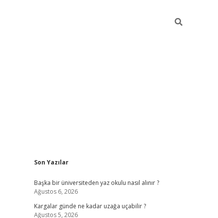
Sidebar
Son Yazılar
ilbet giriş
Başka bir üniversiteden yaz okulu nasıl alınır ?
Ağustos 6, 2026
Kargalar günde ne kadar uzağa uçabilir ?
Ağustos 5, 2026