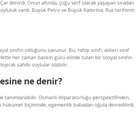
Çar denirdi. Onun altında, çoğu serf olarak yaşayan sıradan
soyluluk vardı. Büyük Petro ve Büyük Katerina, Rus tarihinin
al sınıfın olduğunu savunur. Bu, rahip sınıfı, askeri sınıf
vlette her zaman baskın gücü elinde tutan bir sosyal sınıfın
toprak sahibi soylular olabilir.
sine ne denir?
ak tanımlanabilir. Osmanlı İmparatorluğu perspektifinden,
Bu hükümet biçiminde, egemenlik babadan oğula devredilirdi.