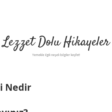
Lezzet Dolu Hikayeler
Yemekle ilgili neşeli bilgiler keşfet!
i Nedir