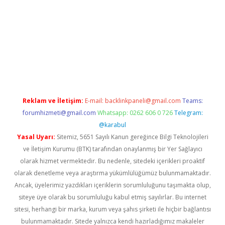
bet giriş
Reklam ve İletişim:
E-mail:
backlinkpaneli@gmail.com
Teams:
forumhizmeti@gmail.com
Whatsapp: 0262 606 0 726
Telegram:
@karabul
Yasal Uyarı:
Sitemiz, 5651 Sayılı Kanun gereğince Bilgi Teknolojileri
ve İletişim Kurumu (BTK) tarafından onaylanmış bir Yer Sağlayıcı
olarak hizmet vermektedir. Bu nedenle, sitedeki içerikleri proaktif
olarak denetleme veya araştırma yükümlülüğümüz bulunmamaktadır.
Ancak, üyelerimiz yazdıkları içeriklerin sorumluluğunu taşımakta olup,
siteye üye olarak bu sorumluluğu kabul etmiş sayılırlar. Bu internet
sitesi, herhangi bir marka, kurum veya şahıs şirketi ile hiçbir bağlantısı
bulunmamaktadır. Sitede yalnızca kendi hazırladığımız makaleler