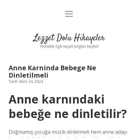
menüyü
Anasayfa
aç
Gizlilik Politikası
Lezzet Dolu Hikayeler
Yasal Uyarı
Yemekle ilgili neşeli bilgiler keşfet!
Hakkımızda
Anne Karninda Bebege Ne
Dinletilmeli
Tarih: Ekim 24, 2024
Anne karnındaki
bebeğe ne dinletilir?
Doğmamış çocuğa müzik dinletmek hem anne adayı