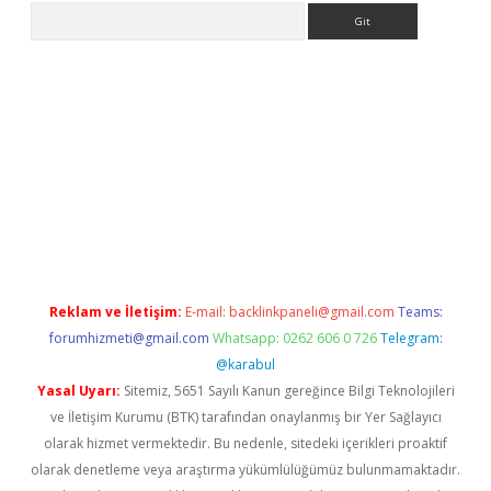
Arama
 giriş
Reklam ve İletişim:
E-mail:
backlinkpaneli@gmail.com
Teams:
forumhizmeti@gmail.com
Whatsapp: 0262 606 0 726
Telegram:
@karabul
Yasal Uyarı:
Sitemiz, 5651 Sayılı Kanun gereğince Bilgi Teknolojileri
ve İletişim Kurumu (BTK) tarafından onaylanmış bir Yer Sağlayıcı
olarak hizmet vermektedir. Bu nedenle, sitedeki içerikleri proaktif
olarak denetleme veya araştırma yükümlülüğümüz bulunmamaktadır.