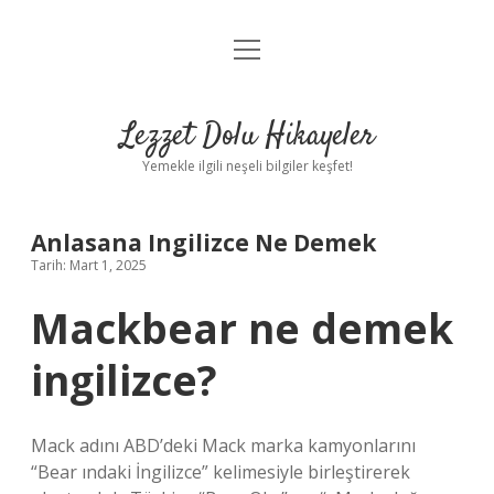
menüyü
Anasayfa
aç
Gizlilik Politikası
Lezzet Dolu Hikayeler
Yasal Uyarı
Yemekle ilgili neşeli bilgiler keşfet!
Hakkımızda
Anlasana Ingilizce Ne Demek
Tarih: Mart 1, 2025
Mackbear ne demek
ingilizce?
Mack adını ABD’deki Mack marka kamyonlarını
“Bear ındaki İngilizce” kelimesiyle birleştirerek