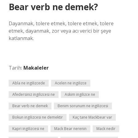
Bear verb ne demek?
Dayanmak, tolere etmek, tolere etmek, tolere
etmek, dayanmak, zor veya acı verici bir şeye
katlanmak.
Tarih:
Makaleler
Abla ne ingilizcede
Acelen ne ingilizce
Afedersiniz ingilizcesi ne
Askim ingilizce ne
Bear verb ne demek
Benim sorunum ne ingilizcesi
Bokun ingilizcesi ne demektir
Kaç tane Mackbear var
Kapri ingilizcesi ne
Mack Bear nerenin
Mack nedir