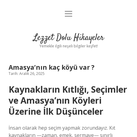
menüyü
Anasayfa
aç
Gizlilik Politikası
Lezzet Dolu Hikayeler
Yasal Uyarı
Yemekle ilgili neşeli bilgiler keşfet!
Hakkımızda
Amasya’nın kaç köyü var ?
Tarih: Aralık 26, 2025
Kaynakların Kıtlığı, Seçimler
ve Amasya’nın Köyleri
Üzerine İlk Düşünceler
İnsan olarak hep seçim yapmak zorundayız. Kıt
kaynakların —zaman, emek, sermaye— sınırlı