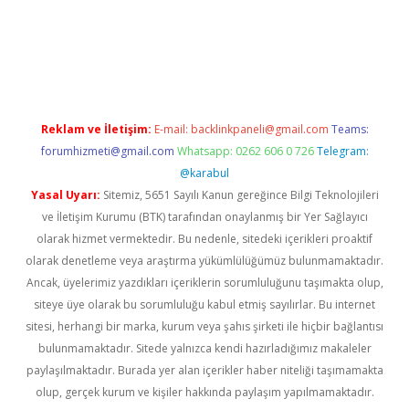
lbet giriş
Reklam ve İletişim:
E-mail:
backlinkpaneli@gmail.com
Teams:
forumhizmeti@gmail.com
Whatsapp: 0262 606 0 726
Telegram:
@karabul
Yasal Uyarı:
Sitemiz, 5651 Sayılı Kanun gereğince Bilgi Teknolojileri
ve İletişim Kurumu (BTK) tarafından onaylanmış bir Yer Sağlayıcı
olarak hizmet vermektedir. Bu nedenle, sitedeki içerikleri proaktif
olarak denetleme veya araştırma yükümlülüğümüz bulunmamaktadır.
Ancak, üyelerimiz yazdıkları içeriklerin sorumluluğunu taşımakta olup,
siteye üye olarak bu sorumluluğu kabul etmiş sayılırlar. Bu internet
sitesi, herhangi bir marka, kurum veya şahıs şirketi ile hiçbir bağlantısı
bulunmamaktadır. Sitede yalnızca kendi hazırladığımız makaleler
paylaşılmaktadır. Burada yer alan içerikler haber niteliği taşımamakta
olup, gerçek kurum ve kişiler hakkında paylaşım yapılmamaktadır.