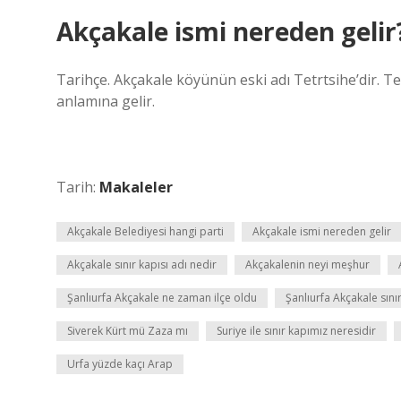
Akçakale ismi nereden gelir
Tarihçe. Akçakale köyünün eski adı Tetrtsihe’dir. Te
anlamına gelir.
Tarih:
Makaleler
Akçakale Belediyesi hangi parti
Akçakale ismi nereden gelir
Akçakale sınır kapısı adı nedir
Akçakalenin neyi meşhur
Şanlıurfa Akçakale ne zaman ilçe oldu
Şanlıurfa Akçakale sını
Siverek Kürt mü Zaza mı
Suriye ile sınır kapımız neresidir
Urfa yüzde kaçı Arap