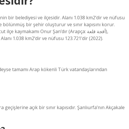
esidir?
le bölünmüş bir şehir oluşturur ve sınır kapısını korur.
e kaymakamı Onur Şan’dır (Arapça: أقجة قلعة),
r. Alanı 1.038 km2’dir ve nüfusu 123.721’dir (2022).
eredeyse tamamı Arap kökenli Türk vatandaşlarından
a geçişlerine açık bir sınır kapısıdır. Şanlıurfa’nın Akçakale