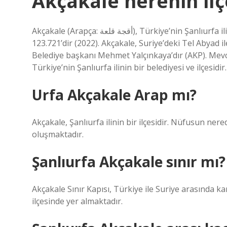
Akçakale nerenin ilç
Akçakale (Arapça: أقجة قلعة), Türkiye’nin Şanlıurfa ilinin bir belediyesi ve ilçesidir. Alanı 1.038 km2’dir ve nüfusu
123.721’dir (2022). Akçakale, Suriye’deki Tel Abyad i
Belediye başkanı Mehmet Yalçınkaya’dır (AKP). Mevcut ilç
Türkiye’nin Şanlıurfa ilinin bir belediyesi ve ilçesidi
Urfa Akçakale Arap mı?
Akçakale, Şanlıurfa ilinin bir ilçesidir. Nüfusun n
oluşmaktadır.
Şanlıurfa Akçakale sınır mı?
Akçakale Sınır Kapısı, Türkiye ile Suriye arasında kar
ilçesinde yer almaktadır.