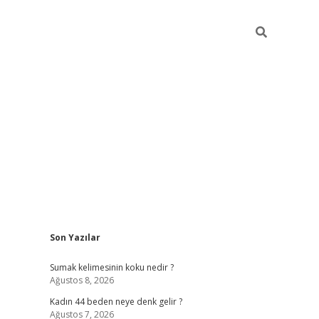
Sidebar
Son Yazılar
ilbet giriş
Sumak kelimesinin koku nedir ?
Ağustos 8, 2026
Kadın 44 beden neye denk gelir ?
Ağustos 7, 2026