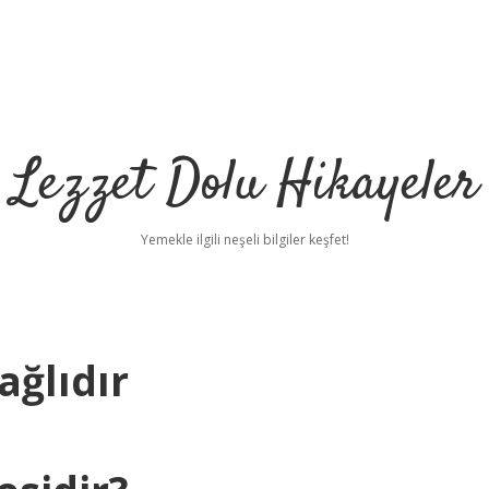
Lezzet Dolu Hikayeler
Yemekle ilgili neşeli bilgiler keşfet!
ağlıdır