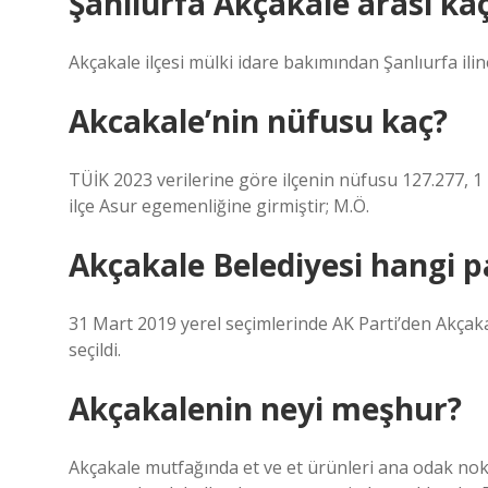
Şanlıurfa Akçakale arası ka
Akçakale ilçesi mülki idare bakımından Şanlıurfa iline
Akcakale’nin nüfusu kaç?
TÜİK 2023 verilerine göre ilçenin nüfusu 127.277, 1 
ilçe Asur egemenliğine girmiştir; M.Ö.
Akçakale Belediyesi hangi p
31 Mart 2019 yerel seçimlerinde AK Parti’den Akçaka
seçildi.
Akçakalenin neyi meşhur?
Akçakale mutfağında et ve et ürünleri ana odak nokta