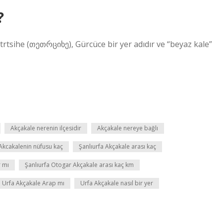
?
trtsihe (თეთრციხე), Gürcüce bir yer adıdır ve “beyaz kale”
Akçakale nerenin ilçesidir
Akçakale nereye bağlı
Akcakalenin nüfusu kaç
Şanlıurfa Akçakale arası kaç
r mı
Şanlıurfa Otogar Akçakale arası kaç km
Urfa Akçakale Arap mı
Urfa Akçakale nasıl bir yer