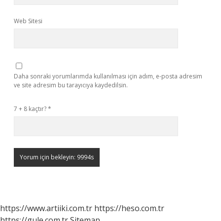
Web Sitesi
Daha sonraki yorumlarımda kullanılması için adım, e-posta adresim
ve site adresim bu tarayıcıya kaydedilsin.
7 + 8 kaçtır?
*
https://www.artiiki.com.tr
https://heso.com.tr
https://gule.com.tr
Sitemap