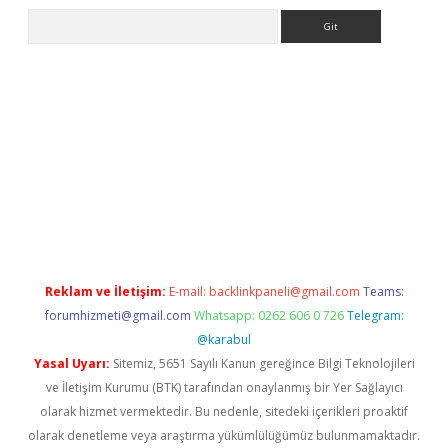
Arama
riş
Reklam ve İletişim:
E-mail:
backlinkpaneli@gmail.com
Teams:
forumhizmeti@gmail.com
Whatsapp: 0262 606 0 726
Telegram:
@karabul
Yasal Uyarı:
Sitemiz, 5651 Sayılı Kanun gereğince Bilgi Teknolojileri
ve İletişim Kurumu (BTK) tarafından onaylanmış bir Yer Sağlayıcı
olarak hizmet vermektedir. Bu nedenle, sitedeki içerikleri proaktif
olarak denetleme veya araştırma yükümlülüğümüz bulunmamaktadır.