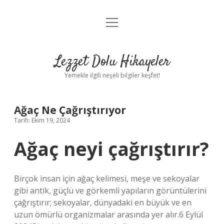
menüyü
Anasayfa
aç
Gizlilik Politikası
Lezzet Dolu Hikayeler
Yasal Uyarı
Yemekle ilgili neşeli bilgiler keşfet!
Hakkımızda
Ağaç Ne Çağrıştırıyor
Tarih: Ekim 19, 2024
Ağaç neyi çağrıştırır?
Birçok insan için ağaç kelimesi, meşe ve sekoyalar
gibi antik, güçlü ve görkemli yapıların görüntülerini
çağrıştırır; sekoyalar, dünyadaki en büyük ve en
uzun ömürlü organizmalar arasında yer alır.6 Eylül