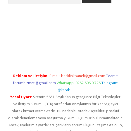
iriş
Reklam ve İletişim:
E-mail:
backlinkpaneli@gmail.com
Teams:
forumhizmeti@gmail.com
Whatsapp: 0262 606 0 726
Telegram:
@karabul
Yasal Uyarı:
Sitemiz, 5651 Sayılı Kanun gereğince Bilgi Teknolojileri
ve İletişim Kurumu (BTK) tarafından onaylanmış bir Yer Sağlayıcı
olarak hizmet vermektedir. Bu nedenle, sitedeki içerikleri proaktif
olarak denetleme veya araştırma yükümlülüğümüz bulunmamaktadır.
Ancak, üyelerimiz yazdıkları içeriklerin sorumluluğunu taşımakta olup,