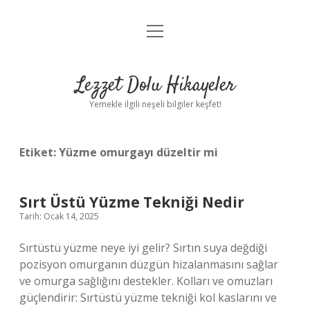
menüyü
Anasayfa
aç
Gizlilik Politikası
Lezzet Dolu Hikayeler
Yasal Uyarı
Yemekle ilgili neşeli bilgiler keşfet!
Hakkımızda
Etiket:
Yüzme omurgayı düzeltir mi
Sırt Üstü Yüzme Tekniği Nedir
Tarih: Ocak 14, 2025
Sırtüstü yüzme neye iyi gelir? Sırtın suya değdiği
pozisyon omurganın düzgün hizalanmasını sağlar
ve omurga sağlığını destekler. Kolları ve omuzları
güçlendirir: Sırtüstü yüzme tekniği kol kaslarını ve