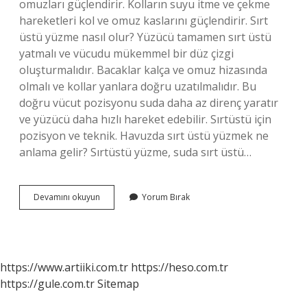
omuzları güçlendirir. Kolların suyu itme ve çekme
hareketleri kol ve omuz kaslarını güçlendirir. Sırt
üstü yüzme nasıl olur? Yüzücü tamamen sırt üstü
yatmalı ve vücudu mükemmel bir düz çizgi
oluşturmalıdır. Bacaklar kalça ve omuz hizasında
olmalı ve kollar yanlara doğru uzatılmalıdır. Bu
doğru vücut pozisyonu suda daha az direnç yaratır
ve yüzücü daha hızlı hareket edebilir. Sırtüstü için
pozisyon ve teknik. Havuzda sırt üstü yüzmek ne
anlama gelir? Sırtüstü yüzme, suda sırt üstü…
Sırt
Devamını okuyun
Yorum Bırak
Üstü
Yüzme
Tekniği
Nedir
https://www.artiiki.com.tr
https://heso.com.tr
https://gule.com.tr
Sitemap