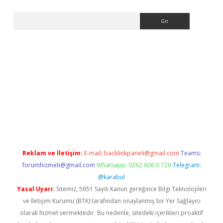
Arama
iriş
Reklam ve İletişim:
E-mail:
backlinkpaneli@gmail.com
Teams:
forumhizmeti@gmail.com
Whatsapp: 0262 606 0 726
Telegram:
@karabul
Yasal Uyarı:
Sitemiz, 5651 Sayılı Kanun gereğince Bilgi Teknolojileri
ve İletişim Kurumu (BTK) tarafından onaylanmış bir Yer Sağlayıcı
olarak hizmet vermektedir. Bu nedenle, sitedeki içerikleri proaktif