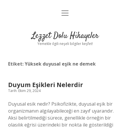
menüyü
Anasayfa
aç
Gizlilik Politikası
Lezzet Dolu Hikayeler
Yasal Uyarı
Yemekle ilgili neşeli bilgiler keşfet!
Hakkımızda
Etiket:
Yüksek duyusal eşik ne demek
Duyum Eşikleri Nelerdir
Tarih: Ekim 29, 2024
Duyusal esik nedir? Psikofizikte, duyusal eşik bir
organizmanın algılayabileceği en zayıf uyarandır.
Aksi belirtilmediği sürece, genellikle örneğin bir
olasılık eğrisi üzerindeki bir nokta ile gösterildiği