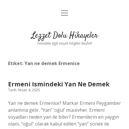
menüyü
Anasayfa
aç
Gizlilik Politikası
Lezzet Dolu Hikayeler
Yasal Uyarı
Yemekle ilgili neşeli bilgiler keşfet!
Hakkımızda
Etiket:
Yan ne demek Ermenice
Ermeni Ismindeki Yan Ne Demek
Tarih: Nisan 4, 2025
Yan ne demek Ermenice? Markar Ermeni Peygamber
anlamına gelir. “Yan” ‘oğul’ mücevher. Ermeni
soyadları neden yan ile biter? Ermenilerin en yaygın
olanı, “oğul” olarak kabul edilen “yan” sonek ile