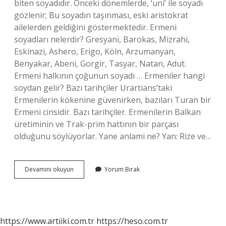
biten soyadıdır. Önceki dönemlerde, ‘uni’ ile soyadı
gözlenir; Bu soyadın taşınması, eski aristokrat
ailelerden geldiğini göstermektedir. Ermeni
soyadları nelerdir? Gresyani, Barokas, Mizrahi,
Eskinazi, Ashero, Erigo, Köln, Arzumanyan,
Benyakar, Abeni, Gorgir, Tasyar, Natan, Adut.
Ermeni halkının çoğunun soyadı … Ermeniler hangi
soydan gelir? Bazı tarihçiler Urartians’taki
Ermenilerin kökenine güvenirken, bazıları Turan bir
Ermeni cinsidir. Bazı tarihçiler. Ermenilerin Balkan
üretiminin ve Trak-prim hattının bir parçası
olduğunu söylüyorlar. Yane anlami ne? Yan: Rize ve…
Ermeni
Devamını okuyun
Yorum Bırak
Ismindeki
Yan
Ne
Demek
https://www.artiiki.com.tr
https://heso.com.tr