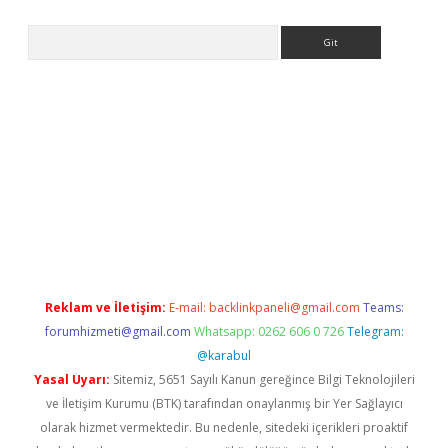
Arama
iriş
Reklam ve İletişim:
E-mail:
backlinkpaneli@gmail.com
Teams:
forumhizmeti@gmail.com
Whatsapp: 0262 606 0 726
Telegram:
@karabul
Yasal Uyarı:
Sitemiz, 5651 Sayılı Kanun gereğince Bilgi Teknolojileri
ve İletişim Kurumu (BTK) tarafından onaylanmış bir Yer Sağlayıcı
olarak hizmet vermektedir. Bu nedenle, sitedeki içerikleri proaktif