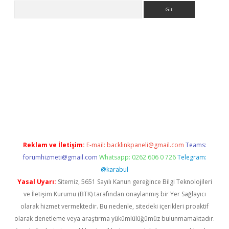
Arama
iriş
Reklam ve İletişim:
E-mail:
backlinkpaneli@gmail.com
Teams:
forumhizmeti@gmail.com
Whatsapp: 0262 606 0 726
Telegram:
@karabul
Yasal Uyarı:
Sitemiz, 5651 Sayılı Kanun gereğince Bilgi Teknolojileri
ve İletişim Kurumu (BTK) tarafından onaylanmış bir Yer Sağlayıcı
olarak hizmet vermektedir. Bu nedenle, sitedeki içerikleri proaktif
olarak denetleme veya araştırma yükümlülüğümüz bulunmamaktadır.