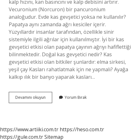
kalp hızını, kan basıncını ve kalp debisini artırır.
Vecuronium (Norcuron) bir pancuronium
analoğudur. Evde kas gevşetici yoksa ne kullanılır?
Papatya aynı zamanda ağrı kesiciler içerir.
Yüzyıllardır insanlar tarafından, özellikle sinir
sistemiyle ilgili ağrılar için kullanılmıştır. İyi bir kas
gevşetici etkisi olan papatya çayının ağrıyı hafiflettiği
bilinmektedir. Doğal kas gevşetici nedir? Kas
gevşetici etkisi olan bitkiler şunlardır: elma sirkesi,
yeşil çay Kasları rahatlatmak için ne yapmalı? Ayağa
kalkıp ılık bir banyo yaparak kasları…
Kas
Devamını okuyun
Yorum Bırak
Gevşetici
Olarak
Ne
Kullanılır
https://www.artiiki.com.tr
https://heso.com.tr
https://gule.com.tr
Sitemap