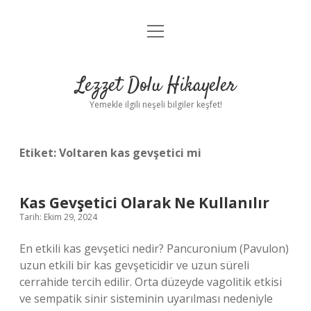
menüyü
Anasayfa
aç
Gizlilik Politikası
Lezzet Dolu Hikayeler
Yasal Uyarı
Yemekle ilgili neşeli bilgiler keşfet!
Hakkımızda
Etiket:
Voltaren kas gevşetici mi
Kas Gevşetici Olarak Ne Kullanılır
Tarih: Ekim 29, 2024
En etkili kas gevşetici nedir? Pancuronium (Pavulon)
uzun etkili bir kas gevşeticidir ve uzun süreli
cerrahide tercih edilir. Orta düzeyde vagolitik etkisi
ve sempatik sinir sisteminin uyarılması nedeniyle