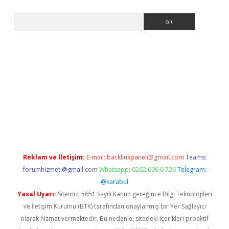
Arama
iriş
Reklam ve İletişim:
E-mail:
backlinkpaneli@gmail.com
Teams:
forumhizmeti@gmail.com
Whatsapp: 0262 606 0 726
Telegram:
@karabul
Yasal Uyarı:
Sitemiz, 5651 Sayılı Kanun gereğince Bilgi Teknolojileri
ve İletişim Kurumu (BTK) tarafından onaylanmış bir Yer Sağlayıcı
olarak hizmet vermektedir. Bu nedenle, sitedeki içerikleri proaktif