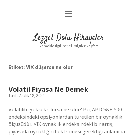
menüyü
Anasayfa
aç
Gizlilik Politikası
Lezzet Dolu Hikayeler
Yasal Uyarı
Yemekle ilgili neşeli bilgiler keşfet!
Hakkımızda
Etiket:
VIX düşerse ne olur
Volatil Piyasa Ne Demek
Tarih: Aralık 18, 2024
Volatilite yüksek olursa ne olur? Bu, ABD S&P 500
endeksindeki opsiyonlardan türetilen bir oynaklık
ölçüsüdür. VIX oynaklık endeksindeki bir artış,
piyasada oynaklığın beklenmesi gerektiği anlamına