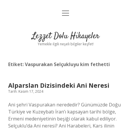
menüyü
Anasayfa
aç
Gizlilik Politikası
Lezzet Dolu Hikayeler
Yasal Uyarı
Yemekle ilgili neşeli bilgiler keşfet!
Hakkımızda
Etiket:
Vaspurakan Selçukluyu kim fethetti
Alparslan Dizisindeki Ani Neresi
Tarih: Kasım 17, 2024
Ani şehri Vaspurakan nerededir? Günümüzde Doğu
Türkiye ve Kuzeybatı İran’ı kapsayan tarihi bölge,
Ermeni medeniyetinin beşiği olarak kabul ediliyor.
Selçuklu’da Ani neresi? Ani Harabeleri, Kars ilinin