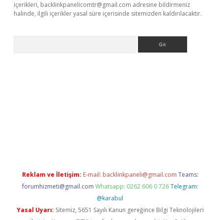
içerikleri,
backlinkpanelicomtr@gmail.com
adresine bildirmeniz
halinde, ilgili içerikler yasal süre içerisinde sitemizden kaldırılacaktır.
Arama
riş
Reklam ve İletişim:
E-mail:
backlinkpaneli@gmail.com
Teams:
forumhizmeti@gmail.com
Whatsapp: 0262 606 0 726
Telegram:
@karabul
Yasal Uyarı:
Sitemiz, 5651 Sayılı Kanun gereğince Bilgi Teknolojileri