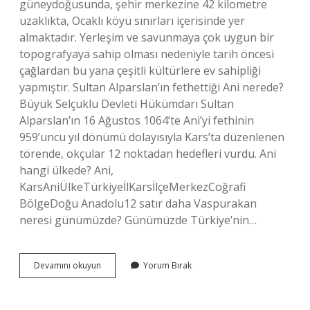
güneydoğusunda, şehir merkezine 42 kilometre
uzaklıkta, Ocaklı köyü sınırları içerisinde yer
almaktadır. Yerleşim ve savunmaya çok uygun bir
topografyaya sahip olması nedeniyle tarih öncesi
çağlardan bu yana çeşitli kültürlere ev sahipliği
yapmıştır. Sultan Alparslan’ın fethettiği Ani nerede?
Büyük Selçuklu Devleti Hükümdarı Sultan
Alparslan’ın 16 Ağustos 1064’te Ani’yi fethinin
959’uncu yıl dönümü dolayısıyla Kars’ta düzenlenen
törende, okçular 12 noktadan hedefleri vurdu. Ani
hangi ülkede? Ani,
KarsAniÜlkeTürkiyeİlKarsİlçeMerkezCoğrafi
BölgeDoğu Anadolu12 satır daha Vaspurakan
neresi günümüzde? Günümüzde Türkiye’nin…
Alparslan
Devamını okuyun
Yorum Bırak
Dizisindeki
Ani
Neresi