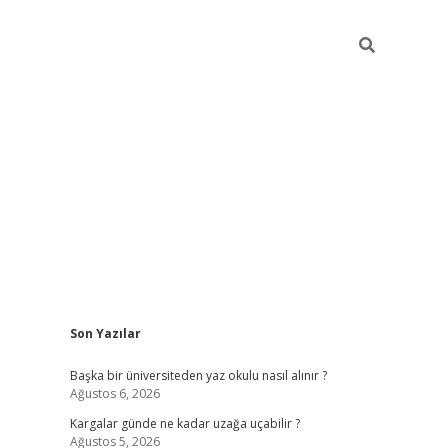
Sidebar
Son Yazılar
ilbet giriş
Başka bir üniversiteden yaz okulu nasıl alınır ?
Ağustos 6, 2026
Kargalar günde ne kadar uzağa uçabilir ?
Ağustos 5, 2026