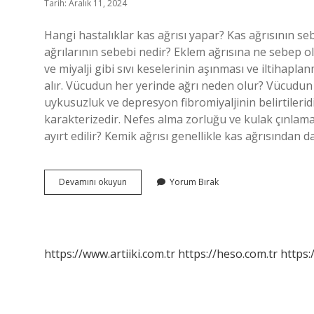
Tarih: Aralık 11, 2024
Hangi hastalıklar kas ağrısı yapar? Kas ağrısının 
ağrılarının sebebi nedir? Eklem ağrısına ne sebep ol
ve miyalji gibi sıvı keselerinin aşınması ve iltihap
alır. Vücudun her yerinde ağrı neden olur? Vücudun 
uykusuzluk ve depresyon fibromiyaljinin belirtilerid
karakterizedir. Nefes alma zorluğu ve kulak çınlaması 
ayırt edilir? Kemik ağrısı genellikle kas ağrısından
Kas
Devamını okuyun
Yorum Bırak
Ağrısı
Neyin
Belirtisi
https://www.artiiki.com.tr
https://heso.com.tr
https: