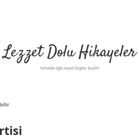
Lezzet Dolu Hikayeler
Yemekle ilgili neşeli bilgiler keşfet!
ilir
rtisi