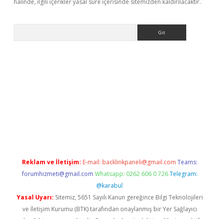
halinde, ilgili içerikler yasal süre içerisinde sitemizden kaldırılacaktır.
Arama
iriş
Reklam ve İletişim:
E-mail:
backlinkpaneli@gmail.com
Teams:
forumhizmeti@gmail.com
Whatsapp: 0262 606 0 726
Telegram:
@karabul
Yasal Uyarı:
Sitemiz, 5651 Sayılı Kanun gereğince Bilgi Teknolojileri
ve İletişim Kurumu (BTK) tarafından onaylanmış bir Yer Sağlayıcı