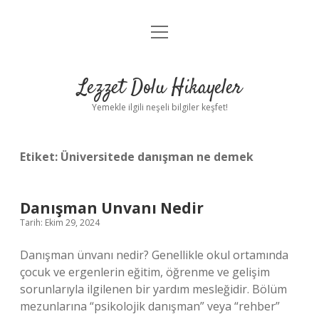
menüyü
Anasayfa
aç
Gizlilik Politikası
Lezzet Dolu Hikayeler
Yasal Uyarı
Yemekle ilgili neşeli bilgiler keşfet!
Hakkımızda
Etiket:
Üniversitede danışman ne demek
Danışman Unvanı Nedir
Tarih: Ekim 29, 2024
Danışman ünvanı nedir? Genellikle okul ortamında
çocuk ve ergenlerin eğitim, öğrenme ve gelişim
sorunlarıyla ilgilenen bir yardım mesleğidir. Bölüm
mezunlarına “psikolojik danışman” veya “rehber”