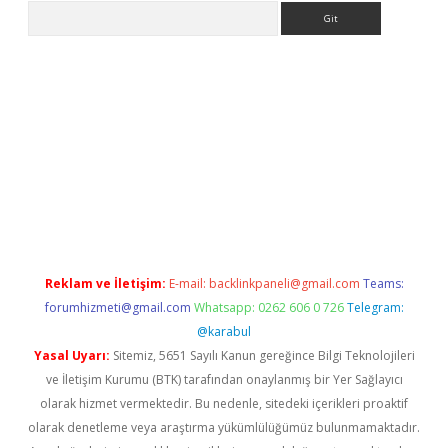
Arama
iriş
Reklam ve İletişim:
E-mail:
backlinkpaneli@gmail.com
Teams:
forumhizmeti@gmail.com
Whatsapp: 0262 606 0 726
Telegram:
@karabul
Yasal Uyarı:
Sitemiz, 5651 Sayılı Kanun gereğince Bilgi Teknolojileri
ve İletişim Kurumu (BTK) tarafından onaylanmış bir Yer Sağlayıcı
olarak hizmet vermektedir. Bu nedenle, sitedeki içerikleri proaktif
olarak denetleme veya araştırma yükümlülüğümüz bulunmamaktadır.