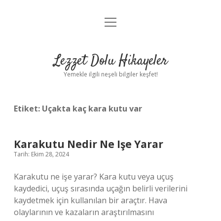
menüyü
Anasayfa
aç
Gizlilik Politikası
Lezzet Dolu Hikayeler
Yasal Uyarı
Yemekle ilgili neşeli bilgiler keşfet!
Hakkımızda
Etiket:
Uçakta kaç kara kutu var
Karakutu Nedir Ne Işe Yarar
Tarih: Ekim 28, 2024
Karakutu ne işe yarar? Kara kutu veya uçuş
kaydedici, uçuş sırasında uçağın belirli verilerini
kaydetmek için kullanılan bir araçtır. Hava
olaylarının ve kazaların araştırılmasını