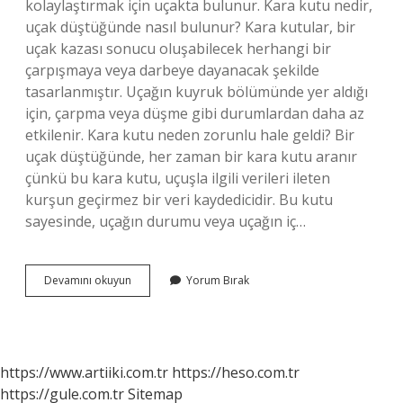
kolaylaştırmak için uçakta bulunur. Kara kutu nedir,
uçak düştüğünde nasıl bulunur? Kara kutular, bir
uçak kazası sonucu oluşabilecek herhangi bir
çarpışmaya veya darbeye dayanacak şekilde
tasarlanmıştır. Uçağın kuyruk bölümünde yer aldığı
için, çarpma veya düşme gibi durumlardan daha az
etkilenir. Kara kutu neden zorunlu hale geldi? Bir
uçak düştüğünde, her zaman bir kara kutu aranır
çünkü bu kara kutu, uçuşla ilgili verileri ileten
kurşun geçirmez bir veri kaydedicidir. Bu kutu
sayesinde, uçağın durumu veya uçağın iç…
Karakutu
Devamını okuyun
Yorum Bırak
Nedir
Ne
Işe
Yarar
https://www.artiiki.com.tr
https://heso.com.tr
https://gule.com.tr
Sitemap