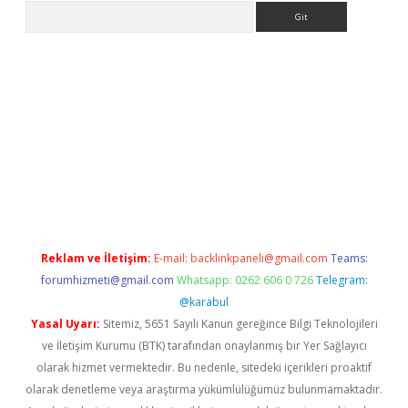
Arama
bet giriş
Reklam ve İletişim:
E-mail:
backlinkpaneli@gmail.com
Teams:
forumhizmeti@gmail.com
Whatsapp: 0262 606 0 726
Telegram:
@karabul
Yasal Uyarı:
Sitemiz, 5651 Sayılı Kanun gereğince Bilgi Teknolojileri
ve İletişim Kurumu (BTK) tarafından onaylanmış bir Yer Sağlayıcı
olarak hizmet vermektedir. Bu nedenle, sitedeki içerikleri proaktif
olarak denetleme veya araştırma yükümlülüğümüz bulunmamaktadır.