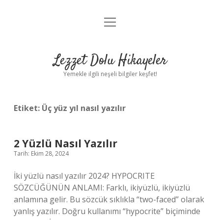
menüyü
Anasayfa
aç
Gizlilik Politikası
Lezzet Dolu Hikayeler
Yasal Uyarı
Yemekle ilgili neşeli bilgiler keşfet!
Hakkımızda
Etiket:
Üç yüz yıl nasıl yazılır
2 Yüzlü Nasıl Yazılır
Tarih: Ekim 28, 2024
İki yüzlü nasıl yazılır 2024? HYPOCRITE
SÖZCÜĞÜNÜN ANLAMI: Farklı, ikiyüzlü, ikiyüzlü
anlamına gelir. Bu sözcük sıklıkla “two-faced” olarak
yanlış yazılır. Doğru kullanımı “hypocrite” biçiminde