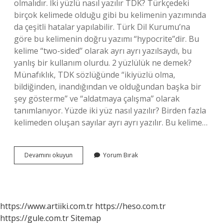
olmalıdır. İki yüzlü nasıl yazılır TDK? Türkçedeki
birçok kelimede olduğu gibi bu kelimenin yazımında
da çeşitli hatalar yapılabilir. Türk Dil Kurumu’na
göre bu kelimenin doğru yazımı “hypocrite”dir. Bu
kelime “two-sided” olarak ayrı ayrı yazılsaydı, bu
yanlış bir kullanım olurdu. 2 yüzlülük ne demek?
Münafıklık, TDK sözlüğünde “ikiyüzlü olma,
bildiğinden, inandığından ve olduğundan başka bir
şey gösterme” ve “aldatmaya çalışma” olarak
tanımlanıyor. Yüzde iki yüz nasıl yazılır? Birden fazla
kelimeden oluşan sayılar ayrı ayrı yazılır. Bu kelime…
2
Devamını okuyun
Yorum Bırak
Yüzlü
Nasıl
Yazılır
https://www.artiiki.com.tr
https://heso.com.tr
https://gule.com.tr
Sitemap