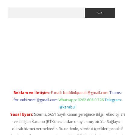
Arama
iriş
Reklam ve İletişim:
E-mail:
backlinkpaneli@gmail.com
Teams:
forumhizmeti@gmail.com
Whatsapp: 0262 606 0 726
Telegram:
@karabul
Yasal Uyarı:
Sitemiz, 5651 Sayılı Kanun gereğince Bilgi Teknolojileri
ve İletişim Kurumu (BTK) tarafından onaylanmış bir Yer Sağlayıcı
olarak hizmet vermektedir. Bu nedenle, sitedeki içerikleri proaktif