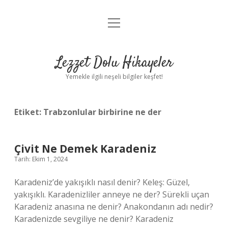
menüyü
Anasayfa
aç
Gizlilik Politikası
Lezzet Dolu Hikayeler
Yasal Uyarı
Yemekle ilgili neşeli bilgiler keşfet!
Hakkımızda
Etiket:
Trabzonlular birbirine ne der
Çivit Ne Demek Karadeniz
Tarih: Ekim 1, 2024
Karadeniz’de yakışıklı nasıl denir? Keleş: Güzel,
yakışıklı. Karadenizliler anneye ne der? Sürekli uçan
Karadeniz anasına ne denir? Anakondanın adı nedir?
Karadenizde sevgiliye ne denir? Karadeniz