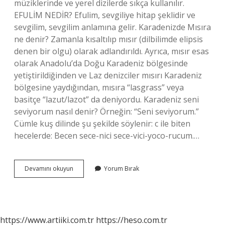
müziklerinde ve yerel dizilerde sıkça kullanılır.
EFULİM NEDİR? Efulim, sevgiliye hitap şeklidir ve
sevgilim, sevgilim anlamına gelir. Karadenizde Mısıra
ne denir? Zamanla kısaltılıp mısır (dilbilimde elipsis
denen bir olgu) olarak adlandırıldı. Ayrıca, mısır esas
olarak Anadolu’da Doğu Karadeniz bölgesinde
yetiştirildiğinden ve Laz denizciler mısırı Karadeniz
bölgesine yaydığından, mısıra “lasgrass” veya
basitçe “lazut/lazot” da deniyordu. Karadeniz seni
seviyorum nasıl denir? Örneğin: “Seni seviyorum.”
Cümle kuş dilinde şu şekilde söylenir: c ile biten
hecelerde: Becen sece-nici sece-vici-yoco-rucum.…
Çivit
Devamını okuyun
Yorum Bırak
Ne
Demek
Karadeniz
https://www.artiiki.com.tr
https://heso.com.tr