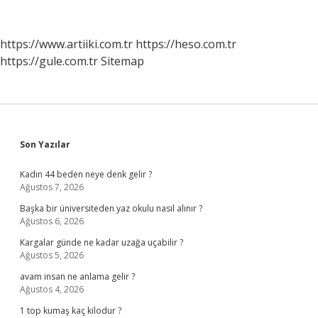
Edilmesi
Gereken
Hususlar
https://www.artiiki.com.tr
https://heso.com.tr
Nelerdir
https://gule.com.tr
Sitemap
Sidebar
Son Yazılar
Kadın 44 beden neye denk gelir ?
Ağustos 7, 2026
Başka bir üniversiteden yaz okulu nasıl alınır ?
Ağustos 6, 2026
Kargalar günde ne kadar uzağa uçabilir ?
Ağustos 5, 2026
avam insan ne anlama gelir ?
Ağustos 4, 2026
1 top kumaş kaç kilodur ?