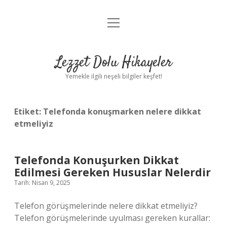
menüyü
Anasayfa
aç
Gizlilik Politikası
Lezzet Dolu Hikayeler
Yasal Uyarı
Yemekle ilgili neşeli bilgiler keşfet!
Hakkımızda
Etiket:
Telefonda konuşmarken nelere dikkat
etmeliyiz
Telefonda Konuşurken Dikkat
Edilmesi Gereken Hususlar Nelerdir
Tarih: Nisan 9, 2025
Telefon görüşmelerinde nelere dikkat etmeliyiz?
Telefon görüşmelerinde uyulması gereken kurallar: