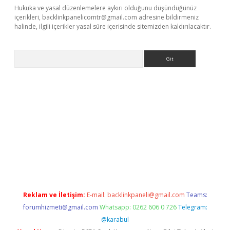
Hukuka ve yasal düzenlemelere aykırı olduğunu düşündüğünüz
içerikleri,
backlinkpanelicomtr@gmail.com
adresine bildirmeniz
halinde, ilgili içerikler yasal süre içerisinde sitemizden kaldırılacaktır.
Arama
iriş
Reklam ve İletişim:
E-mail:
backlinkpaneli@gmail.com
Teams:
forumhizmeti@gmail.com
Whatsapp: 0262 606 0 726
Telegram:
@karabul