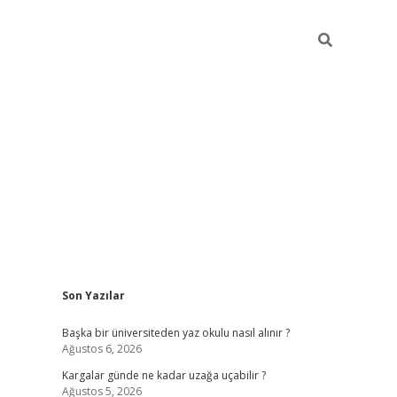
Sidebar
Son Yazılar
ilbet giriş
Başka bir üniversiteden yaz okulu nasıl alınır ?
Ağustos 6, 2026
Kargalar günde ne kadar uzağa uçabilir ?
Ağustos 5, 2026