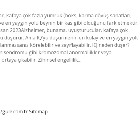
r, kafaya çok fazla yumruk (boks, karma dövüş sanatları,
e en yaygın yolu beynin bir kas gibi olduğunu fark etmektir
 Nisan 2023Alzheimer, bunama, uyuşturucular, kafaya çok
’yu düşürür. Ama IQ’yu düşürmenin en kolay ve en yaygın yol
lanmazsanız körelebilir ve zayıflayabilir. IQ neden düşer?
own sendromu gibi kromozomal anormallikler veya
rtaya çıkabilir. Zihinsel engellilik…
//gule.com.tr
Sitemap