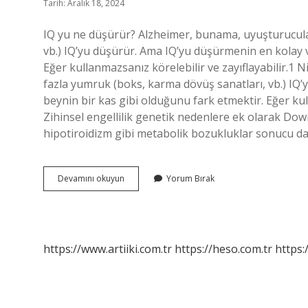
Tarih: Aralık 18, 2024
IQ yu ne düşürür? Alzheimer, bunama, uyuşturucula
vb.) IQ’yu düşürür. Ama IQ’yu düşürmenin en kolay v
Eğer kullanmazsanız körelebilir ve zayıflayabilir.1
fazla yumruk (boks, karma dövüş sanatları, vb.) IQ
beynin bir kas gibi olduğunu fark etmektir. Eğer kul
Zihinsel engellilik genetik nedenlere ek olarak D
hipotiroidizm gibi metabolik bozukluklar sonucu da o
Neler
Devamını okuyun
Yorum Bırak
Iq
Düşürür
https://www.artiiki.com.tr
https://heso.com.tr
https: