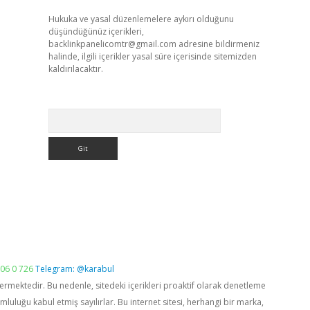
Hukuka ve yasal düzenlemelere aykırı olduğunu
düşündüğünüz içerikleri,
backlinkpanelicomtr@gmail.com
adresine bildirmeniz
halinde, ilgili içerikler yasal süre içerisinde sitemizden
kaldırılacaktır.
Arama
06 0 726
Telegram: @karabul
vermektedir. Bu nedenle, sitedeki içerikleri proaktif olarak denetleme
luğu kabul etmiş sayılırlar. Bu internet sitesi, herhangi bir marka,