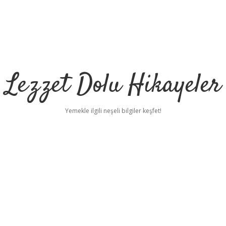
Lezzet Dolu Hikayeler
Yemekle ilgili neşeli bilgiler keşfet!