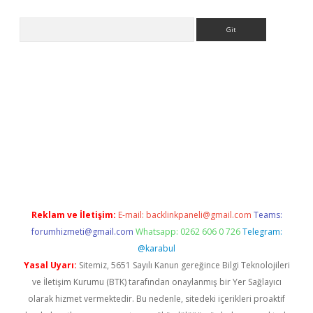
Arama
iriş
Reklam ve İletişim:
E-mail:
backlinkpaneli@gmail.com
Teams:
forumhizmeti@gmail.com
Whatsapp: 0262 606 0 726
Telegram:
@karabul
Yasal Uyarı:
Sitemiz, 5651 Sayılı Kanun gereğince Bilgi Teknolojileri
ve İletişim Kurumu (BTK) tarafından onaylanmış bir Yer Sağlayıcı
olarak hizmet vermektedir. Bu nedenle, sitedeki içerikleri proaktif