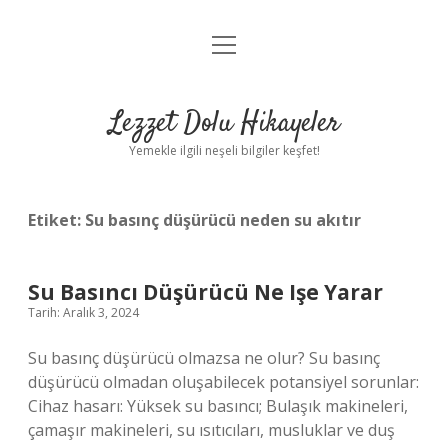
menüyü
Anasayfa
aç
Gizlilik Politikası
Lezzet Dolu Hikayeler
Yasal Uyarı
Yemekle ilgili neşeli bilgiler keşfet!
Hakkımızda
Etiket:
Su basınç düşürücü neden su akıtır
Su Basıncı Düşürücü Ne Işe Yarar
Tarih: Aralık 3, 2024
Su basınç düşürücü olmazsa ne olur? Su basınç
düşürücü olmadan oluşabilecek potansiyel sorunlar:
Cihaz hasarı: Yüksek su basıncı; Bulaşık makineleri,
çamaşır makineleri, su ısıtıcıları, musluklar ve duş