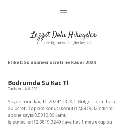
menüyü
Anasayfa
aç
Gizlilik Politikası
Lezzet Dolu Hikayeler
Yasal Uyarı
Yemekle ilgili neşeli bilgiler keşfet!
Hakkımızda
Etiket:
Su abonesi ücreti ne kadar 2024
Bodrumda Su Kac Tl
Tarih: Aralık 6, 2024
Suyun tonu kaç TL 2024? 2024 1. Bölge Tarife türü
Su ücreti Toplam konut (konut)12,8819,32İndirimli
abone sayısı8,5912,89Kamu
işletmecileri12,8819,3240 ilave hat 1 metreküp su