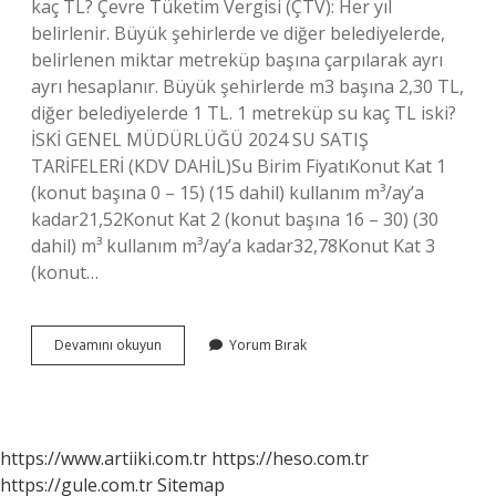
kaç TL? Çevre Tüketim Vergisi (ÇTV): Her yıl
belirlenir. Büyük şehirlerde ve diğer belediyelerde,
belirlenen miktar metreküp başına çarpılarak ayrı
ayrı hesaplanır. Büyük şehirlerde m3 başına 2,30 TL,
diğer belediyelerde 1 TL. 1 metreküp su kaç TL iski?
İSKİ GENEL MÜDÜRLÜĞÜ 2024 SU SATIŞ
TARİFELERİ (KDV DAHİL)Su Birim FiyatıKonut Kat 1
(konut başına 0 – 15) (15 dahil) kullanım m³/ay’a
kadar21,52Konut Kat 2 (konut başına 16 – 30) (30
dahil) m³ kullanım m³/ay’a kadar32,78Konut Kat 3
(konut…
Bodrumda
Devamını okuyun
Yorum Bırak
Su
Kac
Tl
https://www.artiiki.com.tr
https://heso.com.tr
https://gule.com.tr
Sitemap